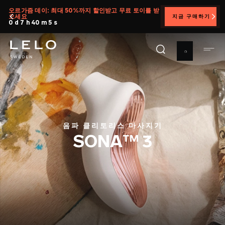
주
오르가즘 데이: 최대 50%까지 할인받고 무료 토이를 받
으세요
지금 구매하기
요
0 d 7 h 40 m 4 s
콘
텐
츠
로
건
너
뛰
기
음파 클리토리스 마사지기
SONA™ 3