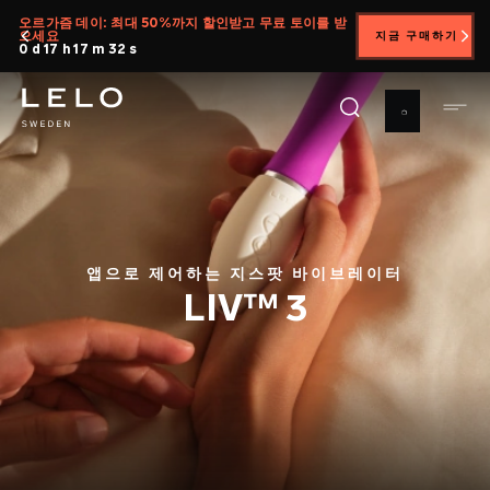
주
오르가즘 데이: 최대 50%까지 할인받고 무료 토이를 받
으세요
지금 구매하기
요
0 d 17 h 17 m 31 s
콘
텐
츠
로
건
너
뛰
기
앱으로 제어하는 지스팟 바이브레이터
LIV™ 3