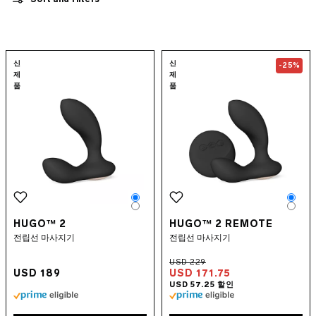
모든 제품 보기
리모콘 진동기
웨어러블 진동기
신규 섹스 토이
Go to the
HUGO™ 2
page
Go to the
HUGO
신
신
묶음 상품
-25%
제
제
앱 제어 섹스토이
품
품
보충제
수용성 러브젤
섹스 액세서리
INTIMINA BY LELO
럭셔리 섹스 토이
LELO MAKEUP™
콘돔
Color
Colo
퀴어 픽
Color
Colo
HUGO™ 2
HUGO™ 2 REMOTE
전립선 마사지기
전립선 마사지기
USD 189
USD 171.75