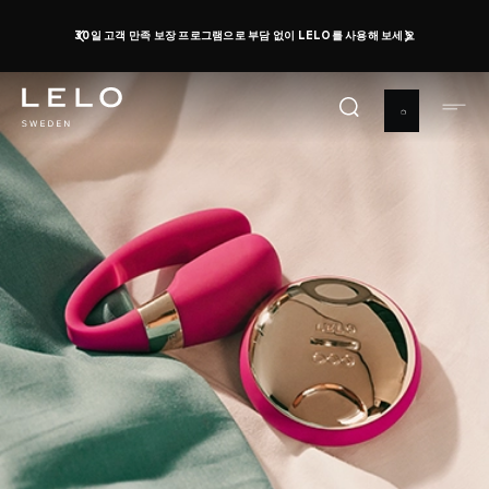
주
30일 고객 만족 보장 프로그램으로 부담 없이 LELO를 사용해 보세요
요
콘
텐
츠
로
건
너
뛰
기