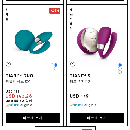
Go to the
TIANI™ DUO
page
Go to the
TIAN
신
베
-28%
제
스
품
트
셀
러
Color
Colo
Color
Colo
Colo
TIANI™ DUO
TIANI™ 3
커플용 섹스 토이
리모콘 진동기
USD 143.28
USD 179
빠르게 보기
빠르게 보기