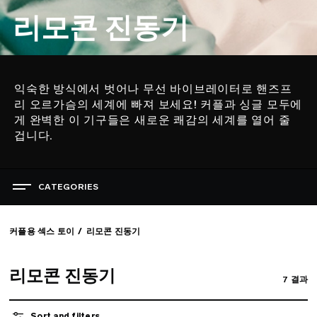
리모콘 진동기
익숙한 방식에서 벗어나 무선 바이브레이터로 핸즈프
설
리 오르가슴의 세계에 빠져 보세요! 커플과 싱글 모두에
명
게 완벽한 이 기구들은 새로운 쾌감의 세계를 열어 줄
겁니다.
CATEGORIES
쾌락의 축제
베스트셀러 섹스 토이
커플용 섹스 토이
리모콘 진동기
여성용 섹스 토이
남성용 섹스 토이
리모콘 진동기
7
결과
커플용 섹스 토이
Sort and filters