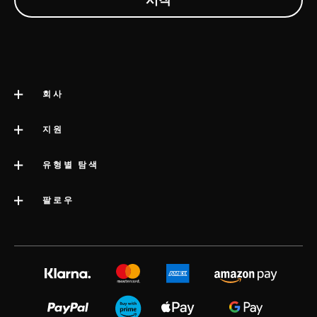
회사
LELO 소개
지원
impressum
고객 지원
유형별 탐색
회사 정보
배송
카테고리
팔로우
우수 기업 상
LELO 보증
베스트셀러 섹스 토이
미디어정보
volonté blog
보증 연장
여성용 섹스 토이
LELO 채용
instagram
satisfaction guarantee
남성용 섹스 토이
개인정보 보호 정책
twitter
regulatory compliance
커플용 섹스 토이
쿠키 정책
facebook