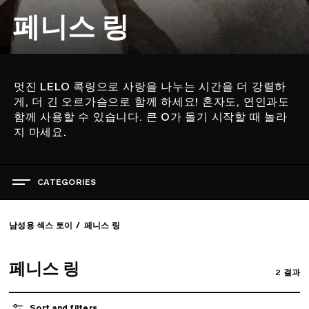
페니스 링
멋진 LELO 콕링으로 사랑을 나누는 시간을 더 강렬하
설
게, 더 긴 오르가슴으로 함께 하세요! 혼자도, 연인과도
명
함께 사용할 수 있습니다. 큰 O가 돌기 시작할 때 놀라
지 마세요.
CATEGORIES
쾌락의 축제
베스트셀러 섹스 토이
남성용 섹스 토이
페니스 링
여성용 섹스 토이
남성용 섹스 토이
페니스 링
2
결과
모든 제품 보기
Sort and filters
전립선 마사지기