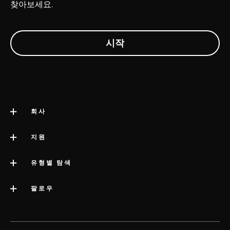
찾아보세요.
회사
LELO 소개
지원
impressum
고객 지원
유형별 탐색
회사 정보
배송
카테고리
팔로우
우수 기업 상
LELO 보증
베스트셀러 섹스 토이
미디어정보
volonté blog
보증 연장
여성용 섹스 토이
LELO 채용