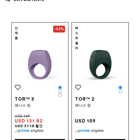
페니스 링
남성 자동 섹스 토이
애널 비즈
Go to the
TOR™ 3
page
Go to the
TOR™ 
커플용 섹스 토이
신
베
-22%
신규 섹스 토이
제
스
품
트
묶음 상품
셀
앱 제어 섹스토이
러
보충제
수용성 러브젤
섹스 액세서리
INTIMINA BY LELO
럭셔리 섹스 토이
LELO MAKEUP™
Color
Color
Color
Color
콘돔
Color
TOR™ 3
TOR™ 2
퀴어 픽
페니스 링
페니스 링
USD 131.82
USD 109