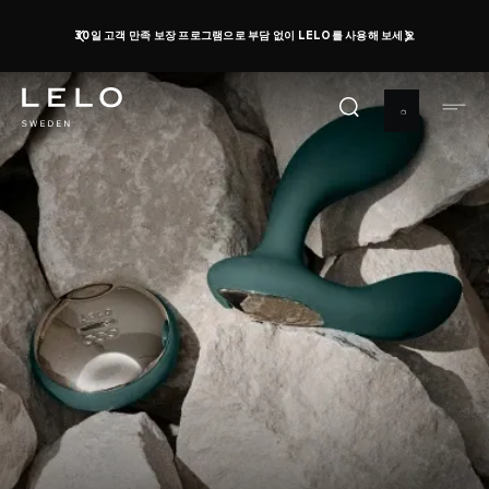
주
30일 고객 만족 보장 프로그램으로 부담 없이 LELO를 사용해 보세요
요
콘
텐
츠
로
건
너
뛰
기