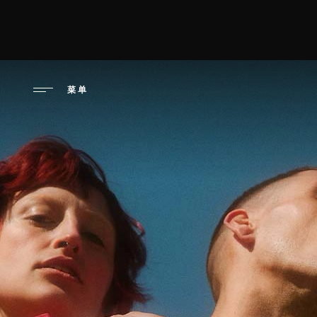
跳
转
性高潮日：最
到
主
要
菜单
内
容