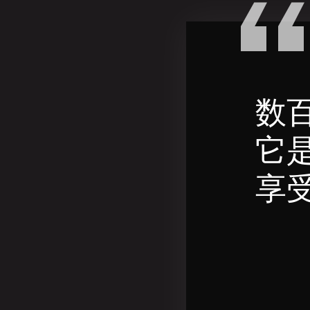
数
它
享