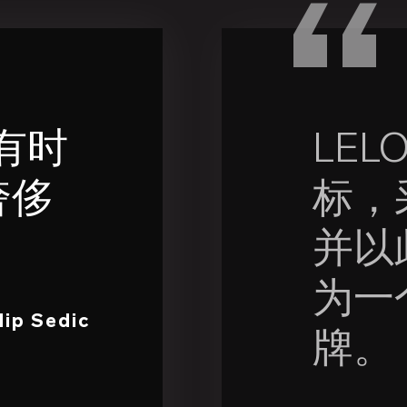
有时
LE
奢侈
标，
并以
为一
ip Sedic
牌。