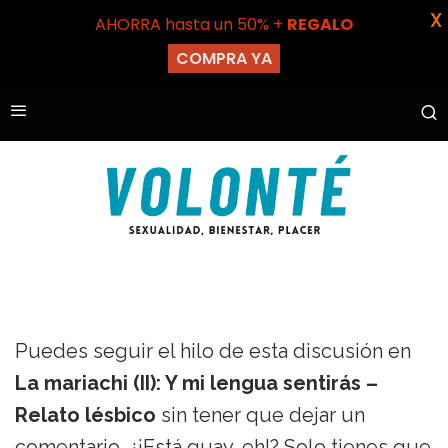
X
AHORRA hasta un 50% +
REGALO
COMPRA YA
Puedes seguir el hilo de esta discusión en
La mariachi (II): Y mi lengua sentirás –
Relato lésbico
sin tener que dejar un
comentario. ¿¡Está guay, eh!? Solo tienes que