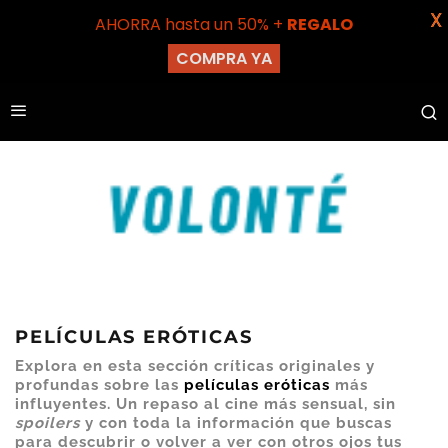
X
AHORRA hasta un 50% +
REGALO
COMPRA YA
PELÍCULAS ERÓTICAS
Explora en esta sección críticas originales y
profundas sobre las
películas eróticas
más
influyentes. Un repaso al cine más sensual, sin
spoilers
y con toda la información que buscas
para descubrir o volver a ver con otros ojos tus