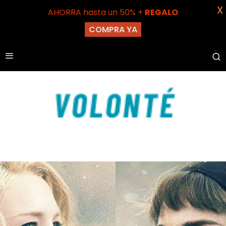
X
AHORRA hasta un 50% +
REGALO
COMPRA YA