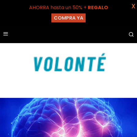
X
AHORRA hasta un 50% +
REGALO
COMPRA YA