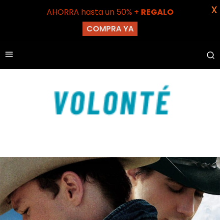
X
AHORRA hasta un 50% +
REGALO
COMPRA YA