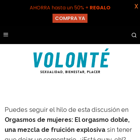
X
AHORRA hasta un 50% +
REGALO
COMPRA YA
Puedes seguir el hilo de esta discusión en
Orgasmos de mujeres: El orgasmo doble,
una mezcla de fruición explosiva
sin tener
que dejar un comentario. ¿¡Está guay, eh!?