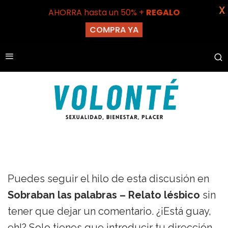
X
AHORRA hasta un 50% +
REGALO
COMPRA YA
Puedes seguir el hilo de esta discusión en
Sobraban las palabras – Relato lésbico
sin
tener que dejar un comentario. ¿¡Está guay,
eh!? Solo tienes que introducir tu dirección