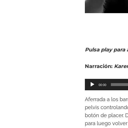
Pulsa play para 
Narración:
Kare
R
00:00
e
p
Aferrada a los ba
r
pelvis controlan
o
botón de placer.
d
para luego volver