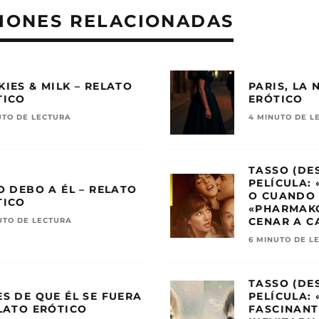
IONES RELACIONADAS
IES & MILK – RELATO
PARIS, LA 
TICO
ERÓTICO
UTO DE LECTURA
4 MINUTO DE L
TASSO (DE
PELÍCULA:
O DEBO A ÉL – RELATO
O CUANDO
TICO
«PHARMAKÓ
CENAR A C
UTO DE LECTURA
6 MINUTO DE L
TASSO (DE
S DE QUE ÉL SE FUERA
PELÍCULA:
LATO ERÓTICO
FASCINANT