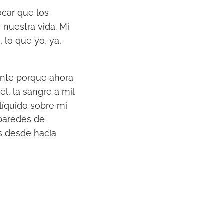
r
car que los
a
 nuestra vida. Mi
a
 lo que yo, ya,
u
m
e
nte porque ahora
n
l, la sangre a mil
t
 líquido sobre mi
a
 paredes de
r
s desde hacía
o
d
i
s
m
i