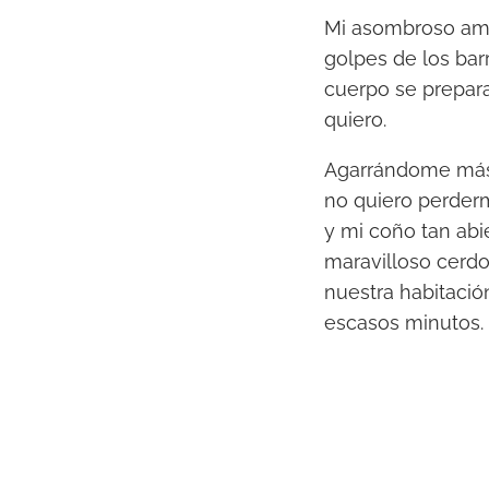
Mi asombroso ama
golpes de los bar
cuerpo se prepara
quiero.
Agarrándome más 
no quiero perderme
y mi coño tan abi
maravilloso cerdo
nuestra habitaci
escasos minutos.