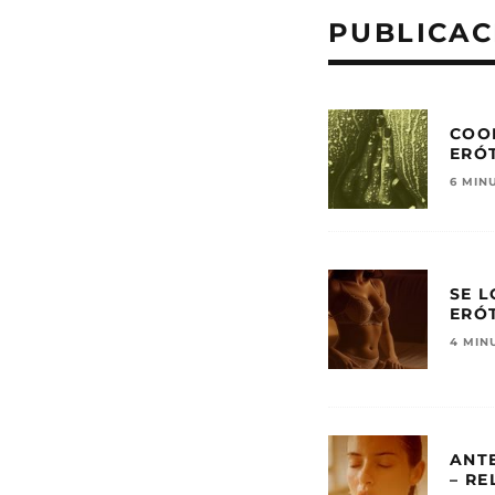
PUBLICAC
COOK
ERÓ
6 MIN
SE L
ERÓ
4 MIN
ANTE
– RE