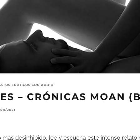
LATOS ERÓTICOS CON AUDIO
ES – CRÓNICAS MOAN (B
/08/2021
xo más desinhibido, lee y escucha este intenso relato