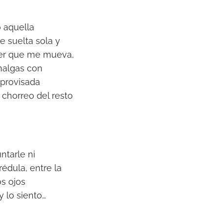
h
a
o aquella
a
e suelta sola y
r
 ser que me mueva,
r
nalgas con
i
mprovisada
b
chorreo del resto
a
/
a
b
ntarle ni
a
édula, entre la
j
os ojos
o
 lo siento…
p
a