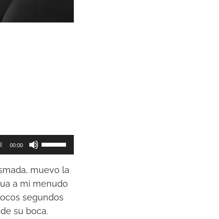
U
00:00
t
i
mismada, muevo la
l
ngua a mi menudo
i
 pocos segundos
z
 de su boca.