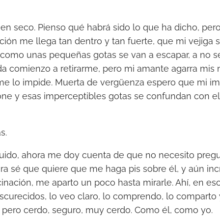
 en seco. Pienso qué habrá sido lo que ha dicho, per
ción me llega tan dentro y tan fuerte, que mi vejiga s
r, como unas pequeñas gotas se van a escapar, a no
da comienzo a retirarme, pero mi amante agarra mis 
me lo impide. Muerta de vergüenza espero que mi i
ne y esas imperceptibles gotas se confundan con el 
s.
uido, ahora me doy cuenta de que no necesito pregu
a sé que quiere que me haga pis sobre él, y aún incr
cinación, me aparto un poco hasta mirarle. Ahí, en es
scurecidos, lo veo claro, lo comprendo, lo comparto y
é, pero cerdo, seguro, muy cerdo. Como él, como yo.