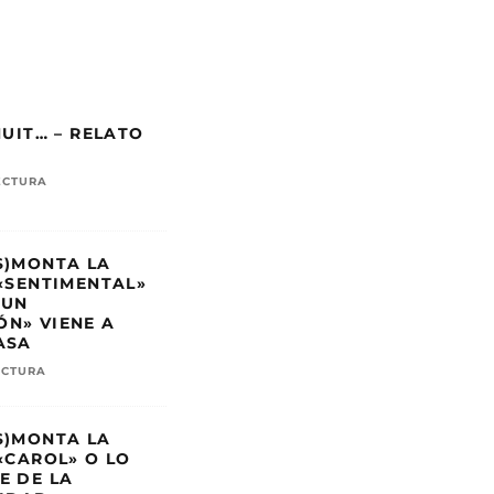
n
u
i
r
e
NUIT… – RELATO
l
ECTURA
v
o
l
S)MONTA LA
 «SENTIMENTAL»
u
 UN
m
N» VIENE A
ASA
e
ECTURA
n
.
S)MONTA LA
 «CAROL» O LO
E DE LA