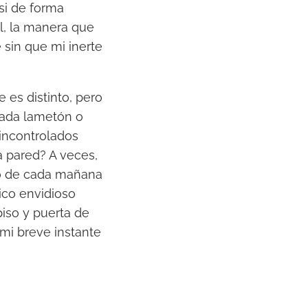
a
 si de forma
l
l, la manera que
a
 sin que mi inerte
s
t
 es distinto, pero
e
cada lametón o
c
incontrolados
l
a pared? A veces,
a
do de cada mañana
s
ico envidioso
d
piso y puerta de
e
 mi breve instante
f
l
e
c