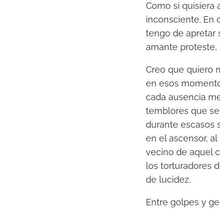
u
Como si quisiera 
c
inconsciente. En 
t
tengo de apretar 
o
amante proteste, 
r
Creo que quiero m
d
en esos momentos
e
cada ausencia me
a
temblores que se 
u
durante escasos 
d
en el ascensor, a
i
vecino de aquel c
o
los torturadores 
de lucidez.
Entre golpes y g