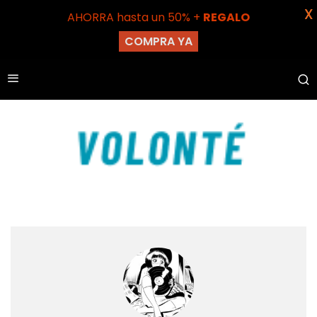
X
AHORRA hasta un 50% +
REGALO
COMPRA YA