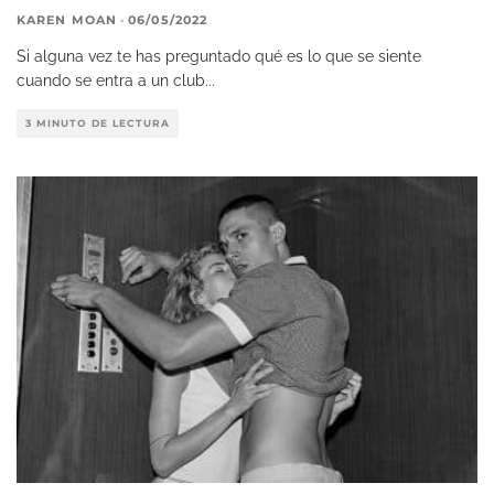
KAREN MOAN
·
06/05/2022
Si alguna vez te has preguntado qué es lo que se siente
cuando se entra a un club
...
3 MINUTO DE LECTURA