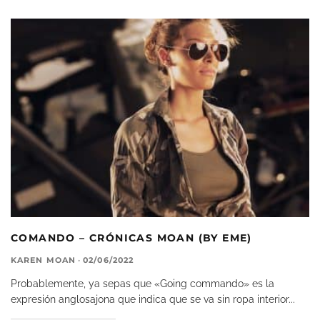
COMANDO – CRÓNICAS MOAN (BY EME)
KAREN MOAN
·
02/06/2022
Probablemente, ya sepas que «Going commando» es la
expresión anglosajona que indica que se va sin ropa interior
...