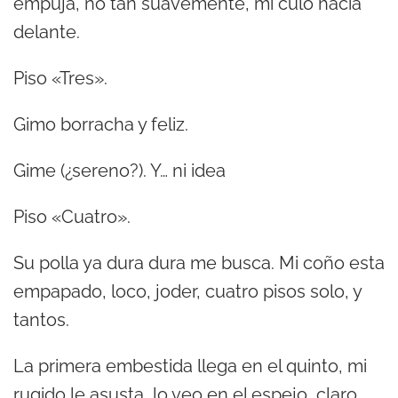
empuja, no tan suavemente, mi culo hacia
delante.
Piso «Tres».
Gimo borracha y feliz.
Gime (¿sereno?). Y… ni idea
Piso «Cuatro».
Su polla ya dura dura me busca. Mi coño esta
empapado, loco, joder, cuatro pisos solo, y
tantos.
La primera embestida llega en el quinto, mi
rugido le asusta, lo veo en el espejo, claro,