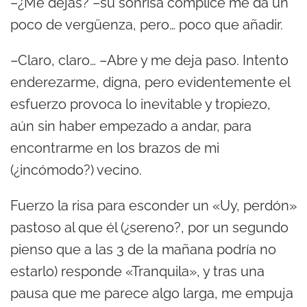
–¿Me dejas? –su sonrisa cómplice me da un
d
poco de vergüenza, pero… poco que añadir.
i
–Claro, claro… –Abre y me deja paso. Intento
o
enderezarme, digna, pero evidentemente el
esfuerzo provoca lo inevitable y tropiezo,
aún sin haber empezado a andar, para
encontrarme en los brazos de mi
(¿incómodo?) vecino.
Fuerzo la risa para esconder un «Uy, perdón»
pastoso al que él (¿sereno?, por un segundo
pienso que a las 3 de la mañana podría no
estarlo) responde «Tranquila», y tras una
pausa que me parece algo larga, me empuja