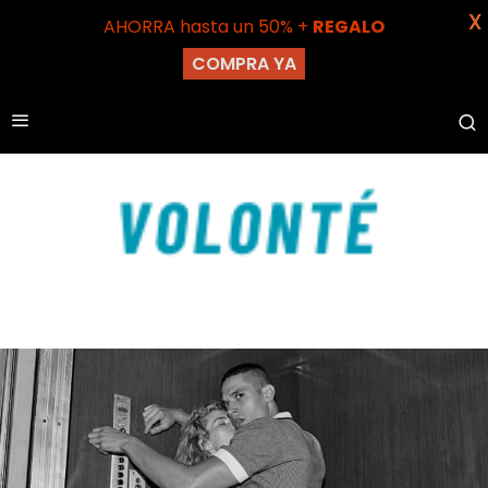
X
AHORRA hasta un 50% +
REGALO
COMPRA YA