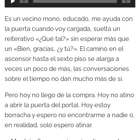
00:00
00:00
e
Es un vecino mono, educado, me ayuda con
p
la puerta cuando voy cargada, suelta un
r
reiterativo «¿Qué tal?» sin esperar más que
o
un «Bien, gracias, ¿y tú?». El camino en el
d
ascensor hasta el sexto piso se alarga a
u
veces un poco de más, las conversaciones
c
sobre el tiempo no dan mucho más de sí.
t
o
Pero hoy no llego de la compra. Hoy no atino
r
a abrir la puerta del portal. Hoy estoy
d
borracha y espero no encontrarme a nadie o,
e
en realidad, solo espero atinar.
a
u