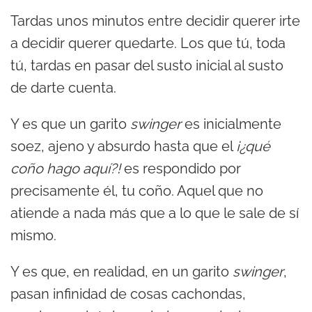
c
Tardas unos minutos entre decidir querer irte
t
a decidir querer quedarte. Los que tú, toda
o
tú, tardas en pasar del susto inicial al susto
r
de darte cuenta.
d
e
Y es que un garito
swinger
es inicialmente
a
soez, ajeno y absurdo hasta que el
¡¿qué
u
coño hago aquí?!
es respondido por
d
precisamente él, tu coño. Aquel que no
i
atiende a nada más que a lo que le sale de sí
o
mismo.
Y es que, en realidad, en un garito
swinger
,
pasan infinidad de cosas cachondas,