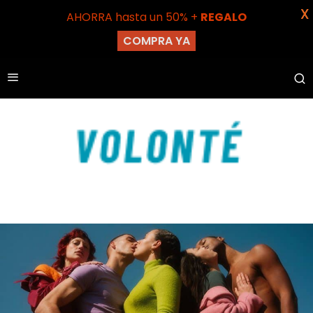
X
AHORRA hasta un 50% +
REGALO
COMPRA YA