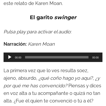
este relato de Karen Moan.
El garito
swinger
Pulsa play para activar el audio:
Narración:
Karen Moan
R
00:00
00:00
e
La primera vez que lo ves resulta soez,
p
ajeno, absurdo,
¿qué coño hago yo aquí?
,
¿y
r
por qué me has convencido?
Piensas y dices
o
en voz alta a tu acompañante o quizá no tan
d
alta. ¿Fue él quien te convenció o tú a él?
u