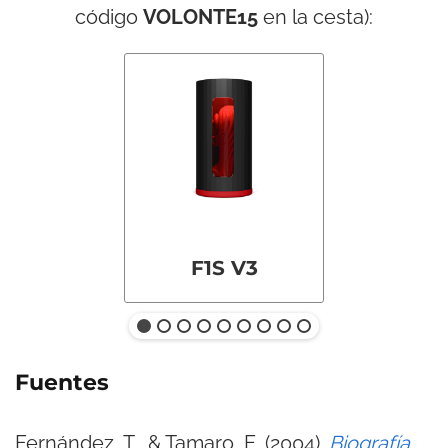
código
VOLONTE15
en la cesta):
F1S V3
Fuentes
Fernández, T., & Tamaro, E. (2004).
Biografía