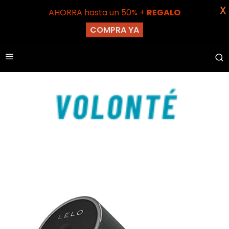
X
AHORRA hasta un 50% +
REGALO
COMPRA YA