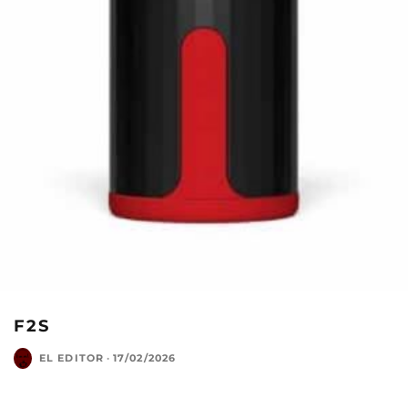
F2S
EL EDITOR
·
17/02/2026