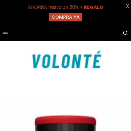
X
AHORRA hasta un 50% +
REGALO
COMPRA YA