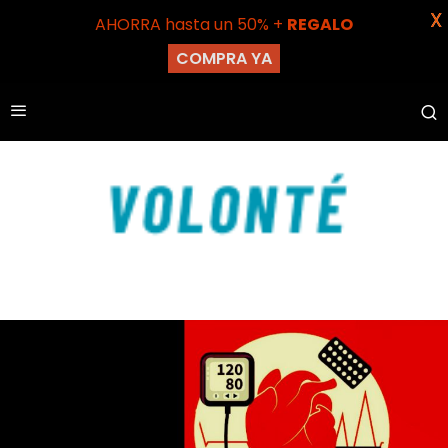
X
AHORRA hasta un 50% +
REGALO
COMPRA YA