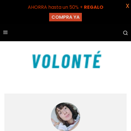
X
AHORRA hasta un 50% +
REGALO
COMPRA YA