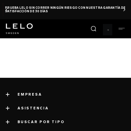
Pasar
PRUEBA LELO SIN CORRER NINGÚN RIESGO CON NUESTRA GARANTÍA DE
al
SATISFACCIÓN DE 30 DÍAS
contenido
principal
EMPRESA
ASISTENCIA
acerca de LELO
impressum
BUSCAR POR TIPO
servicio de asistencia
información sobre la empresa