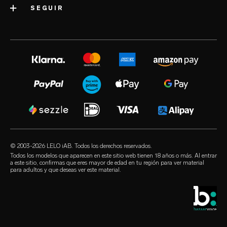
envío
SEGUIR
categorías
premios de la industria
garantía de LELO
juguetes sexuales más vendidos
volonté blog
prensa
garantía extendida
juguetes sexuales para mujeres
instagram
empleo
satisfaction guarantee
juguetes sexuales para hombres
twitter
política de privacidad
regulatory compliance
juguetes sexuales para parejas
facebook
política de cookies
preguntas frecuentes generales
kits de placer
audio erotica
términos y condiciones
preguntas frecuentes sobre compras
juguetes sexuales de lujo
our sexual health experts
programa de afiliación
preguntas frecuentes sobre productos
lubricantes
los minoristas
© 2003-2026 LELO iAB. Todos los derechos reservados.
environmental labels
accesorios sexuales
Todos los modelos que aparecen en este sitio web tienen 18 años o más. Al entrar
a este sitio, confirmas que eres mayor de edad en tu región para ver material
mantener el contacto
para adultos y que deseas ver este material.
condones
localizador de tiendas
selección queer
descuento de estudiante
LELO Originals