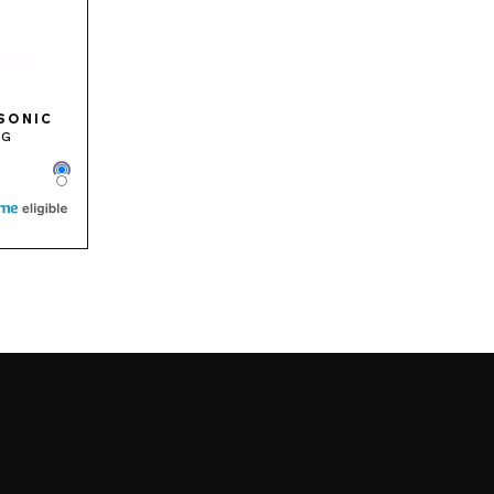
SONIC
 G
Color
Color