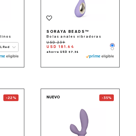
SORAYA BEADS™
linos
Bolas anales vibradoras
USD 181.64
XL Red
Color
Color
the
TOR™ 3
page
Go to the
LOKI Wave™ 2
NUEVO
-22%
-35%