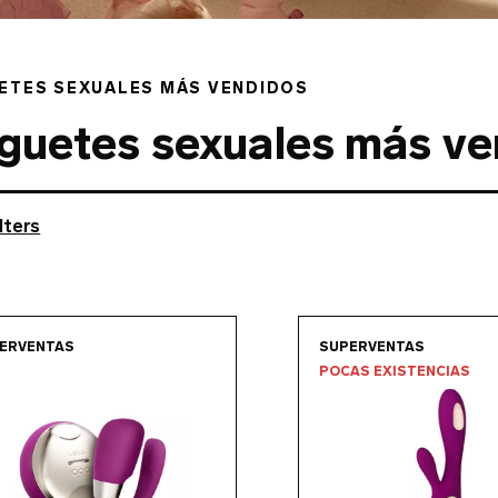
ETES SEXUALES MÁS VENDIDOS
guetes sexuales más ve
lters
Go to the
TIANI™ 3
page
Go to 
ERVENTAS
SUPERVENTAS
POCAS EXISTENCIAS