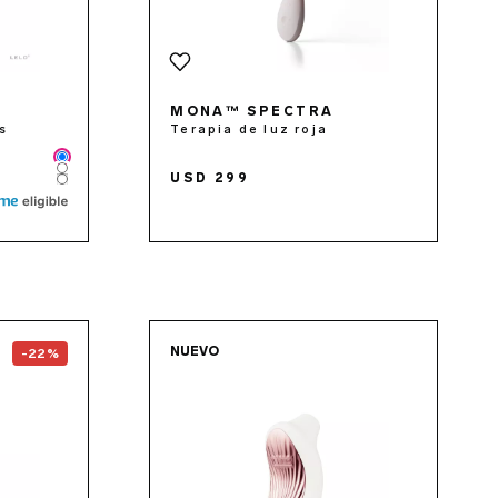
MONA™ SPECTRA
is
Terapia de luz roja
Color
Color
USD 299
Color
the
SONA™ 3 Cruise
page
Go to the
SONA™ 3
pag
NUEVO
-22%