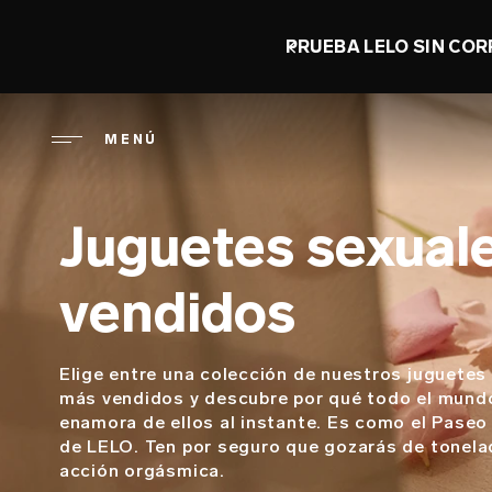
Pasar
al
PRUEBA LELO SIN COR
contenido
principal
MENÚ
Juguetes sexual
vendidos
Elige entre una colección de nuestros juguetes
Descripción
más vendidos y descubre por qué todo el mund
enamora de ellos al instante. Es como el Paseo
de LELO. Ten por seguro que gozarás de tonela
acción orgásmica.