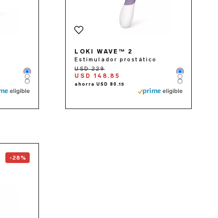
LOKI WAVE™ 2
Estimulador prostático
Color
Color
USD 148.85
Color
Color
Color
Color
the
ENIGMA™ Double Sonic
page
-28%