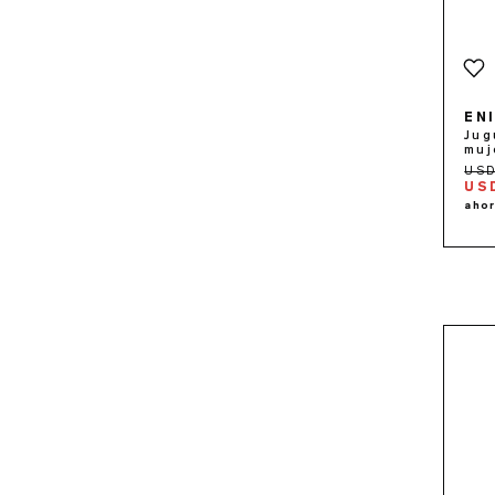
EN
Jug
muj
US