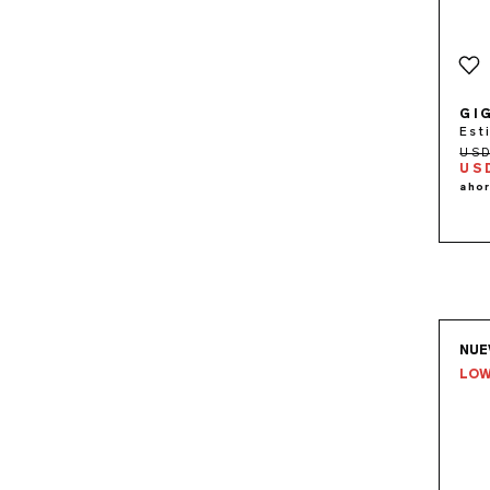
GI
Est
US
NUE
LOW