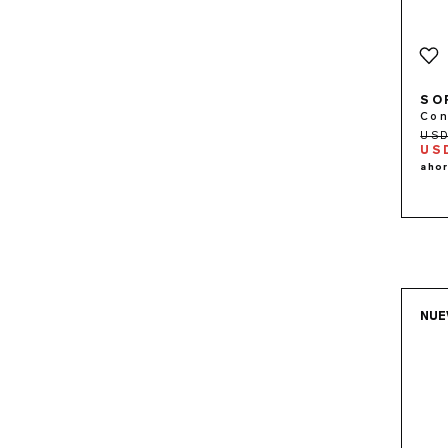
SO
Con
US
NUE