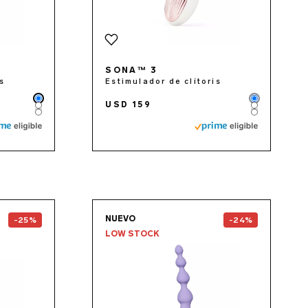
SONA™ 3
is
Estimulador de clítoris
Color
Color
USD 159
Color
Color
Color
Color
the
F1S™ V3
page
Go to the
SORAYA Bead
NUEVO
-25%
-24%
LOW STOCK