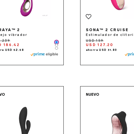
RAYA™ 2
SONA™ 2 CRUISE
ejo vibrador
Estimulador de clítor
Color
D 186.42
USD 127.20
Color
Color
Go to the
INA™ Thrust
page
Go to 
VO
NUEVO