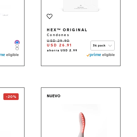
HEX™ ORIGINAL
Condones
Color
USD 26.91
36 pack
Color
Color
the
SONA™ 2 Cruise
page
Go to the
MONA™ Spect
NUEVO
-20%