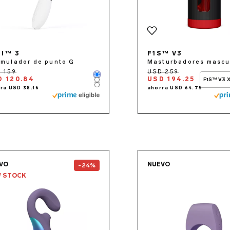
GI™ 3
F1S™ V3
imulador de punto G
Masturbadores mascu
Color
D 120.84
USD 194.25
F1S™ V3 
Color
Color
Go to the
ENIGMA Wave™
page
Go to 
VO
NUEVO
-24%
 STOCK