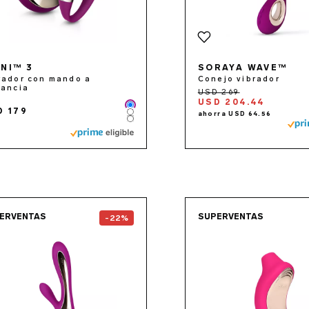
ANI™ 3
SORAYA WAVE™
rador con mando a
Conejo vibrador
tancia
USD 204.44
Color
D 179
Color
Color
Go to the
SORAYA™ 2
page
Go to 
ERVENTAS
SUPERVENTAS
-22%