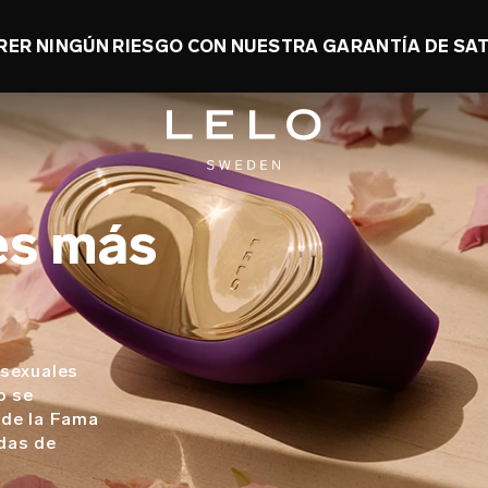
RER NINGÚN RIESGO CON NUESTRA GARANTÍA DE SAT
es más
 sexuales
o se
 de la Fama
das de