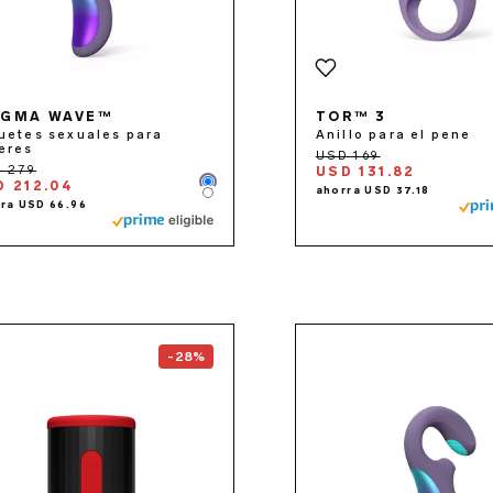
IGMA WAVE™
TOR™ 3
uetes sexuales para
Anillo para el pene
eres
USD 131.82
D 212.04
Color
Color
Go to the
F2S™
page
Go to 
-28%