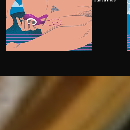
pequeña toque tu clítoris.