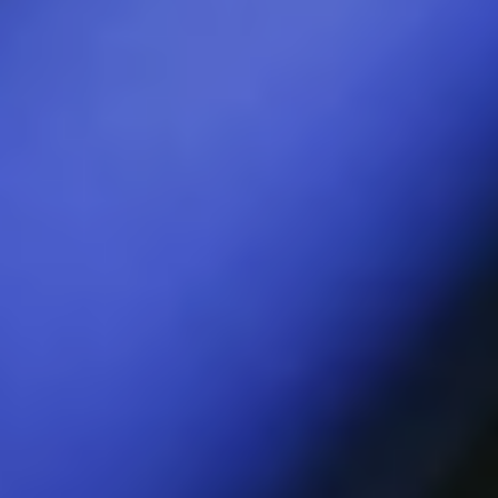
Gracias a la tecnología patentada
WaveMotion™ de LELO, la punta
moldeada de SORAYA Wave™ te
sorprende con un masaje de dedos
como ningún otro vibrador y alcanza tu
punto G con facilidad.