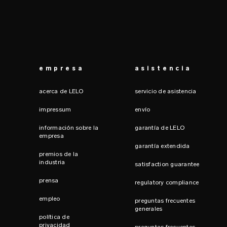
empresa
asistencia
acerca de LELO
servicio de asistencia
impressum
envío
información sobre la
garantía de LELO
empresa
garantía extendida
premios de la
industria
satisfaction guarantee
prensa
regulatory compliance
empleo
preguntas frecuentes
generales
política de
privacidad
preguntas frecuentes