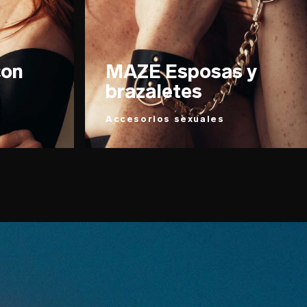
con
MAZE Esposas y
brazaletes
Accesorios sexuales