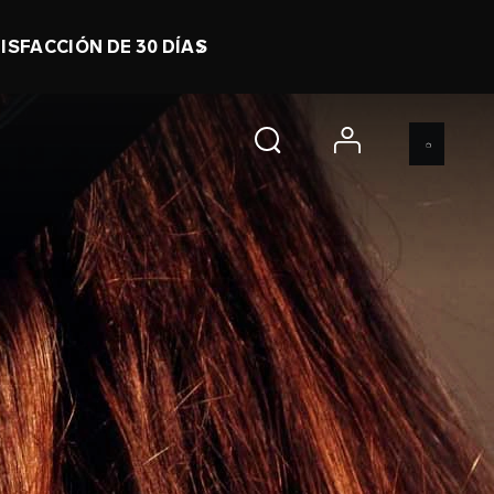
O
0 d 21 h 25 m 49 s
COMPRA YA
account