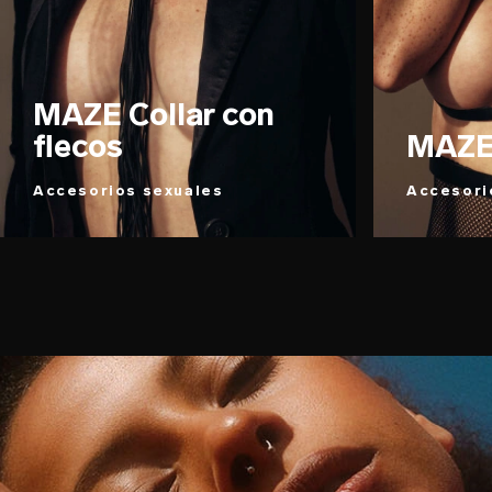
MAZE Collar con
flecos
MAZE
Accesorios sexuales
Accesori