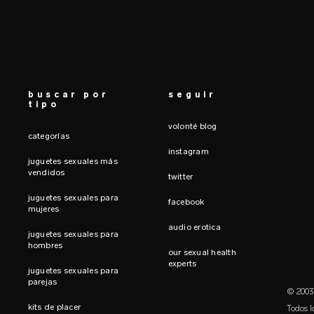
buscar por
seguir
tipo
volonté blog
categorías
instagram
juguetes sexuales más
vendidos
twitter
juguetes sexuales para
facebook
mujeres
audio erotica
juguetes sexuales para
hombres
our sexual health
experts
juguetes sexuales para
parejas
© 2003-
kits de placer
Todos l