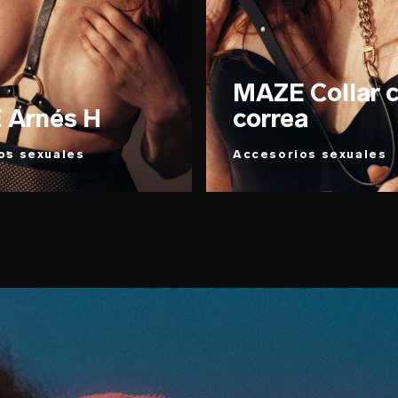
MAZE Collar 
 Arnés H
correa
os sexuales
Accesorios sexuales