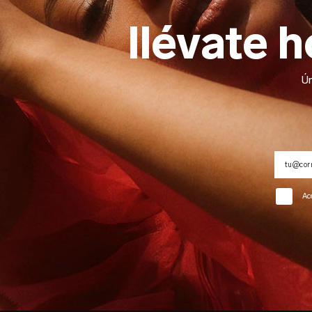
llévate 
Ún
Ac