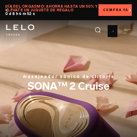
Pasar
DÍA DEL ORGASMO: AHORRA HASTA UN 50% Y
E
LLÉVATE UN JUGUETE DE REGALO
COMPRA YA
al
0 d 8 h 6 m 50 s
contenido
principal
masajeador sónico de clítoris
SONA™ 2 Cruise