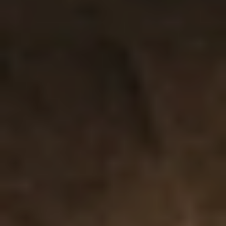
La tecnología patentada Cruise
Control™ permite que las pulsaciones
sean constantes durante el uso.
Cuando lo presiones con fuerza sobre
el cuerpo, el juguete liberará potencia
adicional.