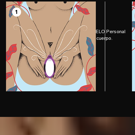
PASO 1
Prepárate
1
Aplica una cantidad abundante de LELO Personal
Mosturizer sobre el juguete y en tu cuerpo.