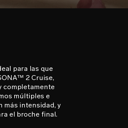
eal para las que
 SONA™ 2 Cruise,
d y completamente
mos múltiples e
n más intensidad, y
a el broche final.