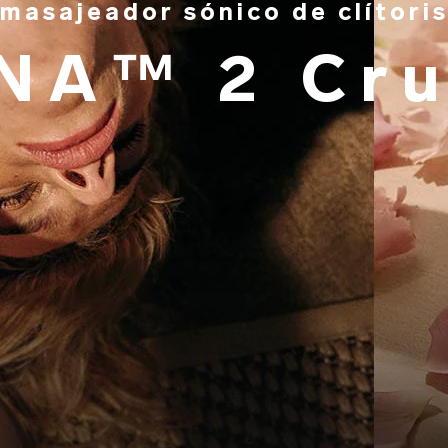
masajeador sónico de clítori
NA™ 2 Cru