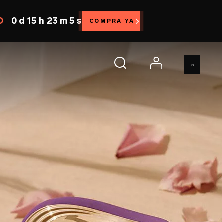
O
0 d 15 h 23 m 2 s
COMPRA YA
account