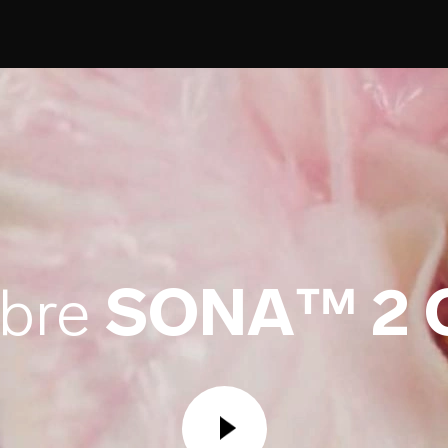
ubre
SONA™ 2 C