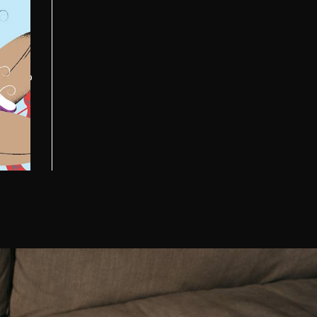
,
os y
toriano
 más
 para