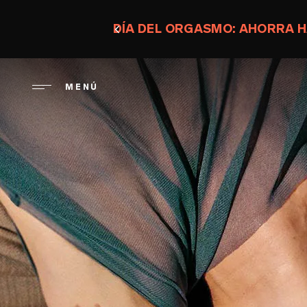
Pasar
al
DÍA DEL ORGASMO: AHORRA H
contenido
principal
MENÚ