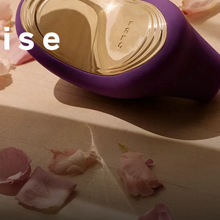
s
ise