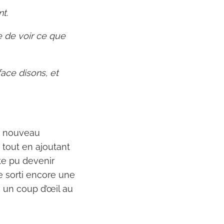
t.
te de voir ce que
face disons, et
on nouveau
, tout en ajoutant
te pu devenir
le sorti encore une
a un coup d’œil au