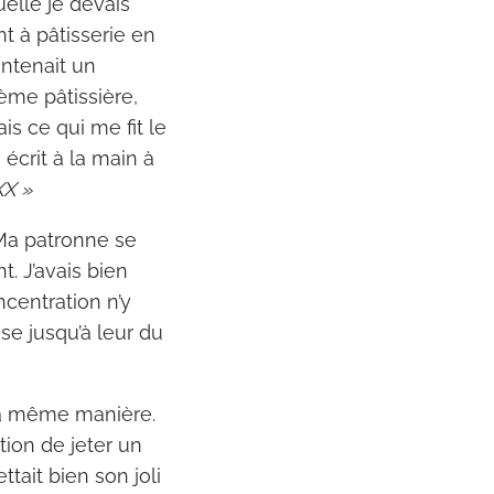
uelle je devais
nt à pâtisserie en
ontenait un
rème pâtissière,
is ce qui me fit le
 écrit à la main à
XX »
 Ma patronne se
t. J’avais bien
ncentration n’y
se jusqu’à leur du
 la même manière.
ion de jeter un
ttait bien son joli