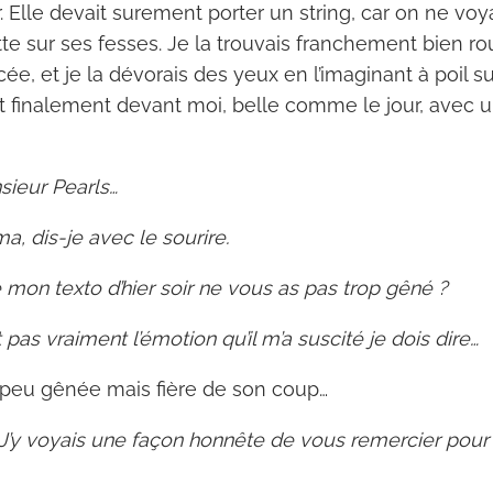
r. Elle devait surement porter un string, car on ne vo
tte sur ses fesses. Je la trouvais franchement bien r
e, et je la dévorais des yeux en l’imaginant à poil su
sit finalement devant moi, belle comme le jour, avec u
sieur Pearls…
, dis-je avec le sourire.
 mon texto d’hier soir ne vous as pas trop gêné ?
 pas vraiment l’émotion qu’il m’a suscité je dois dire…
n peu gênée mais fière de son coup…
 J’y voyais une façon honnête de vous remercier pour