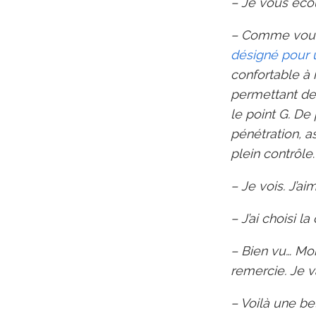
– Je vous éco
– Comme vous 
désigné pour 
confortable à 
permettant de 
le point G. De 
pénétration, a
plein contrôle
.
– Je vois. J’ai
– J’ai choisi 
– Bien vu… Mo
remercie. Je va
– Voilà une bel