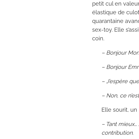
petit cul en valeu
élastique de culo
quarantaine avancé
sex-toy. Elle s’as
coin.
– Bonjour Mon
– Bonjour Emma
– J’espère que
– Non, ce n’est
Elle sourit, u
– Tant mieux…
contribution.