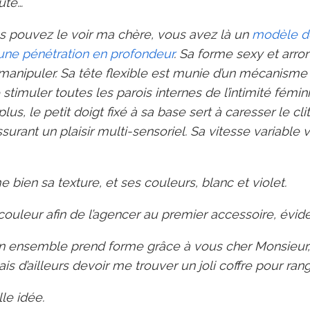
ute…
pouvez le voir ma chère, vous avez là un
modèle de
une pénétration en profondeur
. Sa forme sexy et arro
manipuler. Sa tête flexible est munie d’un mécanisme 
stimuler toutes les parois internes de l’intimité fémin
plus, le petit doigt fixé à sa base sert à caresser le cli
ssurant un plaisir multi-sensoriel. Sa vitesse variable
me bien sa texture, et ses couleurs, blanc et violet.
la couleur afin de l’agencer au premier accessoire, év
n ensemble prend forme grâce à vous cher Monsieur,
is d’ailleurs devoir me trouver un joli coffre pour rang
le idée.