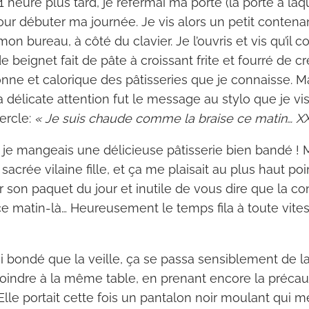
1 heure plus tard, je refermai ma porte (la porte à laq
pour débuter ma journée. Je vis alors un petit contena
n bureau, à côté du clavier. Je l’ouvris et vis qu’il c
de beignet fait de pâte à croissant frite et fourré de c
nne et calorique des pâtisseries que je connaisse. Ma
la délicate attention fut le message au stylo que je vis
vercle:
« Je suis chaude comme la braise ce matin… X
 je mangeais une délicieuse pâtisserie bien bandé !
sacrée vilaine fille, et ça me plaisait au plus haut poin
 son paquet du jour et inutile de vous dire que la co
 ce matin-là… Heureusement le temps fila à toute vites
si bondé que la veille, ça se passa sensiblement de
indre à la même table, en prenant encore la précaut
Elle portait cette fois un pantalon noir moulant qui me