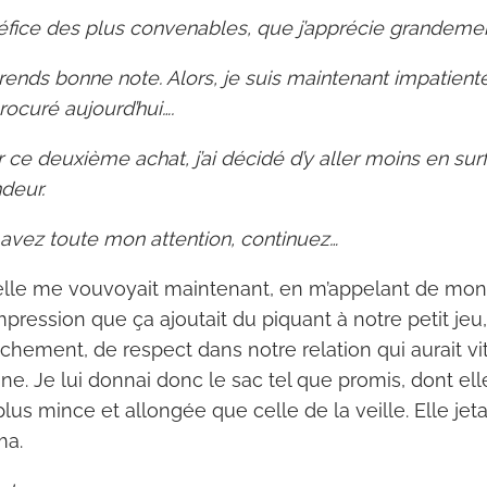
éfice des plus convenables, que j’apprécie grandemen
n prends bonne note. Alors, je suis maintenant impatien
ocuré aujourd’hui….
 ce deuxième achat, j’ai décidé d’y aller moins en sur
deur.
avez toute mon attention, continuez…
qu’elle me vouvoyait maintenant, en m’appelant de m
impression que ça ajoutait du piquant à notre petit jeu
chement, de respect dans notre relation qui aurait vi
ne. Je lui donnai donc le sac tel que promis, dont el
plus mince et allongée que celle de la veille. Elle jet
ma.