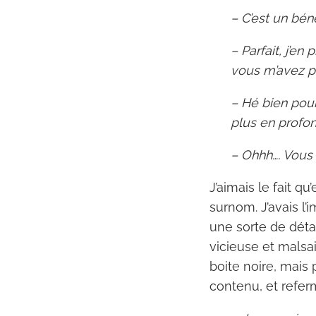
– C’est un bén
– Parfait, j’e
vous m’avez pr
– Hé bien pour
plus en profon
– Ohhh…. Vous 
J’aimais le fait 
surnom. J’avais l’
une sorte de déta
vicieuse et malsai
boite noire, mais 
contenu, et refer