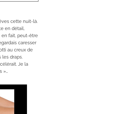
ves cette nuit-là.
e en détail,
 en fait, peut-être
regardais caresser
otti au creux de
 les draps.
élérait. Je la
s »…