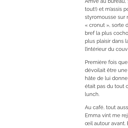
Arrivé au bureau, 
tout!) et m’assis 
styromousse sur mo
« cronut », sorte 
bref la plus cocho
plus plaisir dans 
l’intérieur du cou
Première fois que
dévoilait être une 
hâte de lui donner
était pas du tout
lunch.
Au café, tout aus
Emma vint me rejo
œil autour avant. 