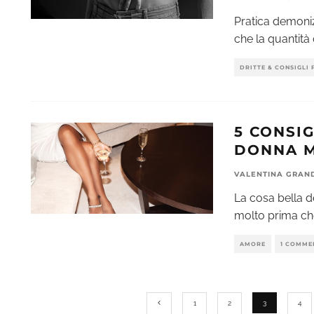
Pratica demoniz
che la quantità
DRITTE & CONSIGLI 
5 CONSI
DONNA 
VALENTINA GRAN
La cosa bella 
molto prima che
AMORE
1 COMME
1
2
3
4