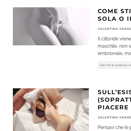
COME STI
SOLA O 
VALENTINA GRAN
Il clitoride vie
maschile, non s
embrionale, m
DRITTE & CONSIGLI 
SULL’ESI
(SOPRAT
PIACERE
VALENTINA GRAN
Pensavi che le 