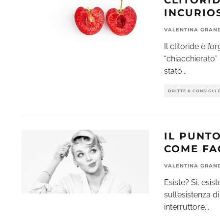
CLITORID
INCURIO
VALENTINA GRAN
Il clitoride è l
“chiacchierato”
stato
...
DRITTE & CONSIGLI 
IL PUNTO
COME FA
VALENTINA GRAN
Esiste? Sì, esis
sull’esistenza 
interruttore
...