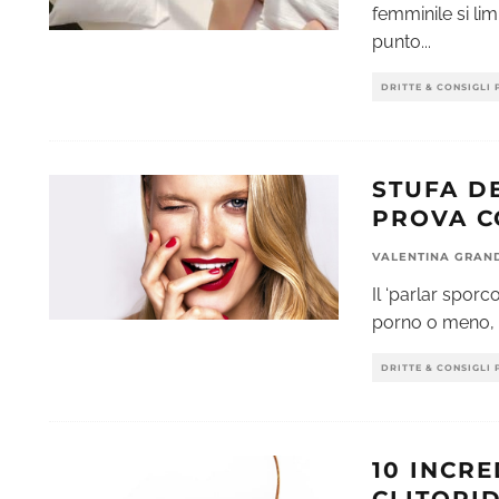
femminile si lim
punto
...
DRITTE & CONSIGLI 
STUFA D
PROVA CO
VALENTINA GRAN
Il ‘parlar sporc
porno o meno, lo
DRITTE & CONSIGLI 
10 INCRE