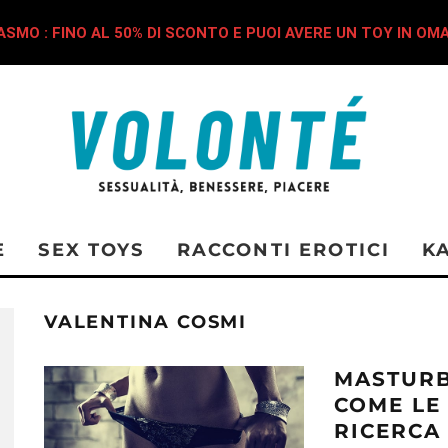
SMO : FINO AL 50% DI SCONTO E PUOI AVERE UN TOY IN OM
E
SEX TOYS
RACCONTI EROTICI
K
VALENTINA COSMI
MASTURB
COME LE
RICERCA