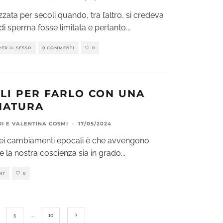
zata per secoli quando, tra l’altro, si credeva
 di sperma fosse limitata e pertanto
...
PER IL SESSO
0 COMMENTI
0
GLI PER FARLO CON UNA
MATURA
DI
E
VALENTINA COSMI
·
17/05/2024
dei cambiamenti epocali è che avvengono
 la nostra coscienza sia in grado
...
NT
0
5
…
10