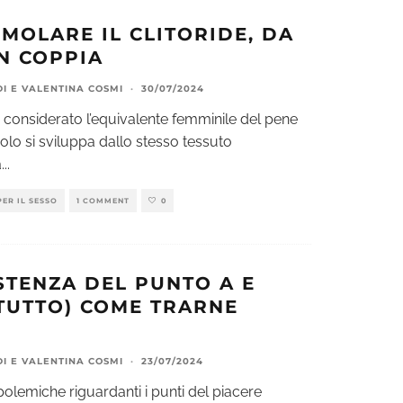
MOLARE IL CLITORIDE, DA
IN COPPIA
DI
E
VALENTINA COSMI
·
30/07/2024
ne considerato l’equivalente femminile del pene
olo si sviluppa dallo stesso tessuto
a
...
PER IL SESSO
1 COMMENT
0
STENZA DEL PUNTO A E
TUTTO) COME TRARNE
DI
E
VALENTINA COSMI
·
23/07/2024
polemiche riguardanti i punti del piacere