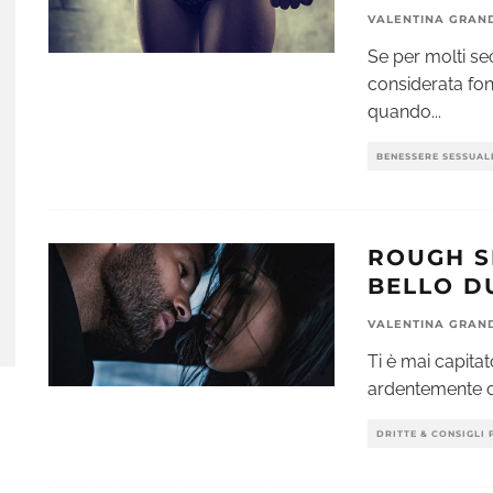
VALENTINA GRAN
Se per molti se
considerata font
quando
...
BENESSERE SESSUAL
ROUGH S
BELLO D
VALENTINA GRAN
Ti è mai capita
ardentemente c
DRITTE & CONSIGLI 