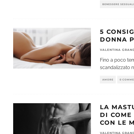
BENESSERE SESSUAL
5 CONSI
DONNA P
VALENTINA GRAN
Fino a poco te
scandalizzato 
AMORE
0 COMME
LA MAST
DI COME
CON LE M
VALENTINA GRAN