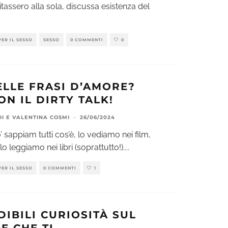
itassero alla sola, discussa esistenza del
PER IL SESSO
SESSO
0 COMMENTI
0
ELLE FRASI D’AMORE?
N IL DIRTY TALK!
DI
E
VALENTINA COSMI
·
26/06/2024
o’ sappiam tutti cos’è, lo vediamo nei film,
 leggiamo nei libri (soprattutto!).
...
PER IL SESSO
0 COMMENTI
1
DIBILI CURIOSITÀ SUL