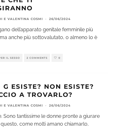
E CHE TI
SIRANNO
DI
E
VALENTINA COSMI
·
26/06/2024
’organo dell’apparato genitale femminile più
 ma anche più sottovalutato, o almeno lo è
PER IL SESSO
2 COMMENTS
0
 G ESISTE? NON ESISTE?
CCIO A TROVARLO?
DI
E
VALENTINA COSMI
·
26/06/2024
te. Sono tantissime le donne pronte a giurare
di questo, come molti amano chiamarlo,