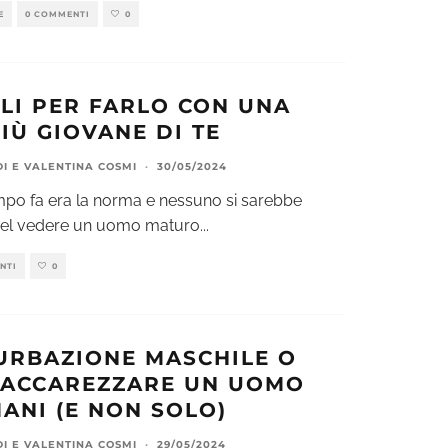
E
0 COMMENTI
0
GLI PER FARLO CON UNA
IÙ GIOVANE DI TE
DI
E
VALENTINA COSMI
·
30/05/2024
mpo fa era la norma e nessuno si sarebbe
nel vedere un uomo maturo
...
NTI
0
URBAZIONE MASCHILE O
 ACCAREZZARE UN UOMO
ANI (E NON SOLO)
DI
E
VALENTINA COSMI
·
29/05/2024