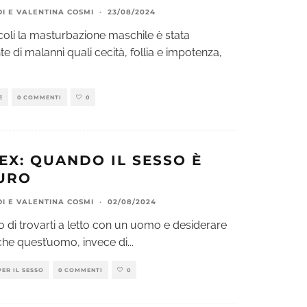
DI
E
VALENTINA COSMI
·
23/08/2024
coli la masturbazione maschile è stata
e di malanni quali cecità, follia e impotenza,
E
0 COMMENTI
0
EX: QUANDO IL SESSO È
URO
DI
E
VALENTINA COSMI
·
02/08/2024
to di trovarti a letto con un uomo e desiderare
he quest’uomo, invece di
...
PER IL SESSO
0 COMMENTI
0