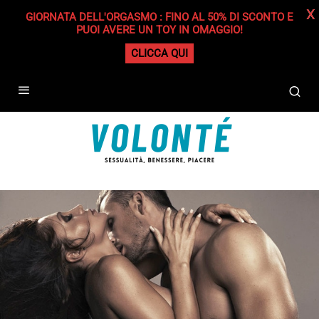
X
GIORNATA DELL'ORGASMO : FINO AL 50% DI SCONTO E
PUOI AVERE UN TOY IN OMAGGIO!
CLICCA QUI