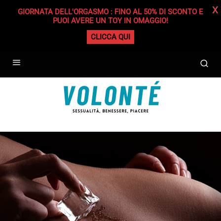
X
GIORNATA DELL'ORGASMO : FINO AL 50% DI SCONTO E
PUOI AVERE UN TOY IN OMAGGIO!
CLICCA QUI