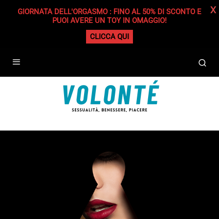
X
GIORNATA DELL'ORGASMO : FINO AL 50% DI SCONTO E
PUOI AVERE UN TOY IN OMAGGIO!
CLICCA QUI