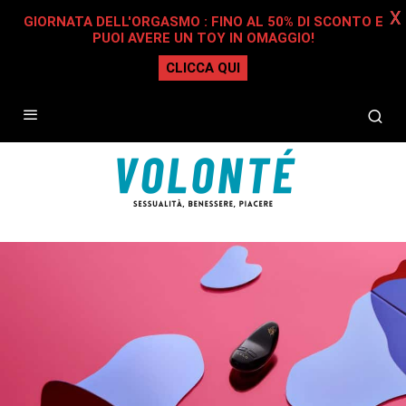
X
GIORNATA DELL'ORGASMO : FINO AL 50% DI SCONTO E
PUOI AVERE UN TOY IN OMAGGIO!
CLICCA QUI