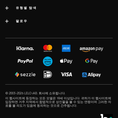
impressum
고객 지원
유형별 탐색
회사 정보
배송
카테고리
팔로우
우수 기업 상
LELO 보증
베스트셀러 섹스 토이
미디어정보
volonté blog
보증 연장
여성용 섹스 토이
LELO 채용
instagram
satisfaction guarantee
남성용 섹스 토이
개인정보 보호 정책
twitter
regulatory compliance
커플용 섹스 토이
쿠키 정책
facebook
일반 FAQ
묶음 상품
사용 약관
audio erotica
쇼핑 FAQ
럭셔리 섹스 토이
제휴 프로그램
our sexual health experts
제품 FAQ
수용성 러브젤
리테일러
© 2003-2026 LELO iAB. 회사에 소유됩니다.
environmental labels
섹스 액세서리
이 웹사이트에 등장하는 모든 모델은 18세 이상입니다. 귀하가 이 웹사이트에
입장하면 거주 지역에서 합법적으로 성인물을 볼 수 있는 연령이며 그러한 자
연락하기
료를 볼 의도가 있음에 동의하는 것으로 간주됩니다.
콘돔
스토어 찾기
퀴어 픽