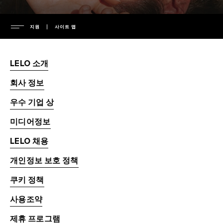
지원
사이트 맵
회사
LELO 소개
경영진
회사 정보
지원
미디어정보
우수 기업 상
뉴스보도
보증
FAQ
미디어정보
개인정보 보호 정책
보증 연장
LELO 채용
쿠키 정책
배송
일반 FAQ
ENVIRONMENTAL LABELS
사용 약관
고객 지원
쇼핑 FAQ
개인정보 보호 정책
안전성 및 친환경성
사용 설명서 다운로드
제품 FAQ
France
쿠키 정책
지적 재산권
regulatory compliance
Italy
사용조약
충전기와 리모컨
제휴 프로그램