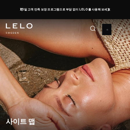
주
30일 고객 만족 보장 프로그램으로 부담 없이 LELO를 사용해 보세요
요
콘
텐
츠
로
건
너
뛰
기
사이트 맵