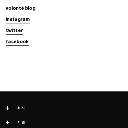
volonté blog
instagram
twitter
facebook
회사
LELO 소개
지원