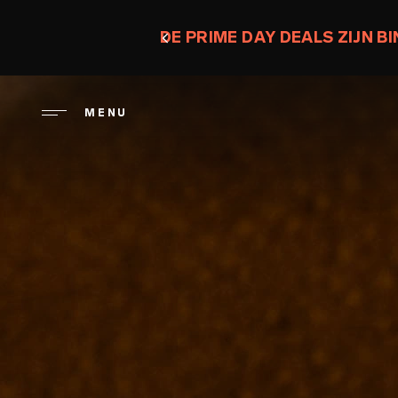
Overslaan
en
DE PRIME DAY DEALS ZIJN B
naar
de
inhoud
MENU
gaan