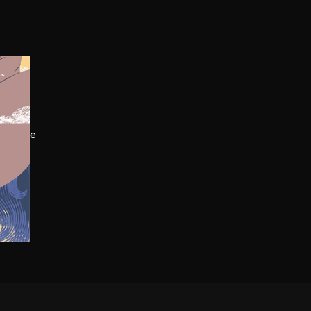
llende
perfecte
eniet