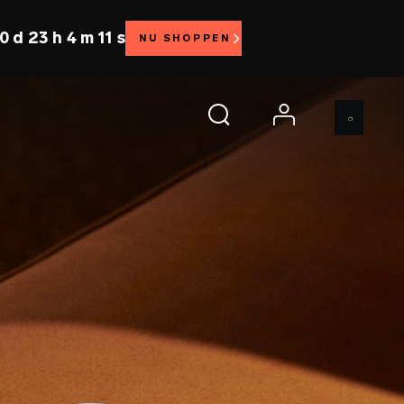
0 d 23 h 4 m 10 s
NU SHOPPEN
account