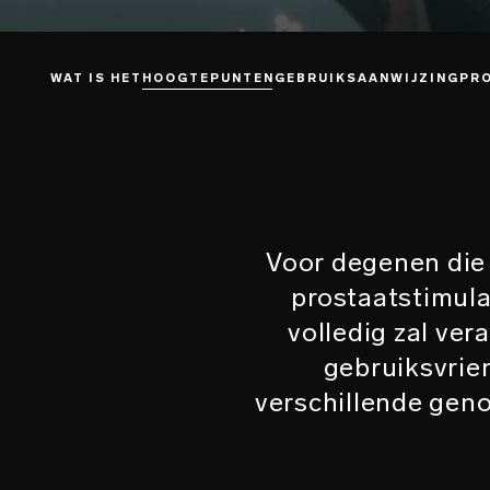
WAT IS HET
HOOGTEPUNTEN
GEBRUIKSAANWIJZING
PR
Voor degenen die 
prostaatstimula
volledig zal ver
gebruiksvrie
verschillende geno