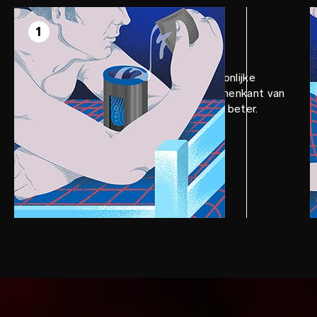
STAP 1
Voorbereiden
1
Breng een ruime hoeveelheid persoonlijke
moisturizer van LELO aan op de binnenkant van
de F1S™ V2 sleeve. Hoe meer, hoe beter.