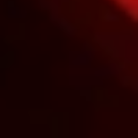
Ontdek alle mogelijkheden van je
F1S™ V2 met een exclusieve app die
compatibel is met iOS en Android. De
app is verbonden met Bluetooth,
waardoor je meer controle over je
genot hebt en de hele ervaring zoveel
gemakkelijker wordt.