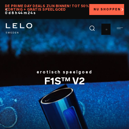
Overslaan
DE PRIME DAY DEALS ZIJN BINNEN! TOT 50%
KORTING + GRATIS SPEELGOED
NU SHOPPEN
en
0 d 8 h 44 m 23 s
naar
de
inhoud
gaan
erotisch speelgoed
F1S™ V2