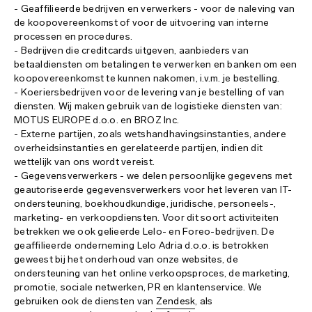
- Geaffilieerde bedrijven en verwerkers - voor de naleving van
de koopovereenkomst of voor de uitvoering van interne
processen en procedures.
- Bedrijven die creditcards uitgeven, aanbieders van
betaaldiensten om betalingen te verwerken en banken om een
koopovereenkomst te kunnen nakomen, i.v.m. je bestelling.
- Koeriersbedrijven voor de levering van je bestelling of van
diensten. Wij maken gebruik van de logistieke diensten van:
MOTUS EUROPE d.o.o. en BROZ Inc.
- Externe partijen, zoals wetshandhavingsinstanties, andere
overheidsinstanties en gerelateerde partijen, indien dit
wettelijk van ons wordt vereist.
- Gegevensverwerkers - we delen persoonlijke gegevens met
geautoriseerde gegevensverwerkers voor het leveren van IT-
ondersteuning, boekhoudkundige, juridische, personeels-,
marketing- en verkoopdiensten. Voor dit soort activiteiten
betrekken we ook gelieerde Lelo- en Foreo-bedrijven. De
geaffilieerde onderneming Lelo Adria d.o.o. is betrokken
geweest bij het onderhoud van onze websites, de
ondersteuning van het online verkoopsproces, de marketing,
promotie, sociale netwerken, PR en klantenservice. We
gebruiken ook de diensten van
Zendesk
, als