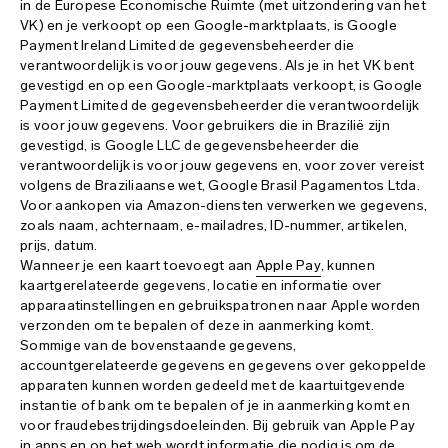
in de Europese Economische Ruimte (met uitzondering van het
VK) en je verkoopt op een Google-marktplaats, is Google
Payment Ireland Limited de gegevensbeheerder die
verantwoordelijk is voor jouw gegevens. Als je in het VK bent
gevestigd en op een Google-marktplaats verkoopt, is Google
Payment Limited de gegevensbeheerder die verantwoordelijk
is voor jouw gegevens. Voor gebruikers die in Brazilië zijn
gevestigd, is Google LLC de gegevensbeheerder die
verantwoordelijk is voor jouw gegevens en, voor zover vereist
volgens de Braziliaanse wet, Google Brasil Pagamentos Ltda.
Voor aankopen via Amazon-diensten verwerken we gegevens,
zoals naam, achternaam, e-mailadres, ID-nummer, artikelen,
prijs, datum.
Wanneer je een kaart toevoegt aan
Apple Pay
, kunnen
kaartgerelateerde gegevens, locatie en informatie over
apparaatinstellingen en gebruikspatronen naar Apple worden
verzonden om te bepalen of deze in aanmerking komt.
Sommige van de bovenstaande gegevens,
accountgerelateerde gegevens en gegevens over gekoppelde
apparaten kunnen worden gedeeld met de kaartuitgevende
instantie of bank om te bepalen of je in aanmerking komt en
voor fraudebestrijdingsdoeleinden. Bij gebruik van Apple Pay
in apps en op het web wordt informatie die nodig is om de