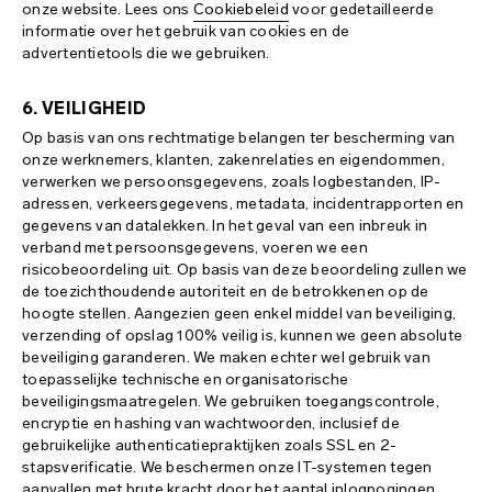
onze website. Lees ons
Cookiebeleid
voor gedetailleerde
informatie over het gebruik van cookies en de
advertentietools die we gebruiken.
6. VEILIGHEID
Op basis van ons rechtmatige belangen ter bescherming van
onze werknemers, klanten, zakenrelaties en eigendommen,
verwerken we persoonsgegevens, zoals logbestanden, IP-
adressen, verkeersgegevens, metadata, incidentrapporten en
gegevens van datalekken. In het geval van een inbreuk in
verband met persoonsgegevens, voeren we een
risicobeoordeling uit. Op basis van deze beoordeling zullen we
de toezichthoudende autoriteit en de betrokkenen op de
hoogte stellen. Aangezien geen enkel middel van beveiliging,
verzending of opslag 100% veilig is, kunnen we geen absolute
beveiliging garanderen. We maken echter wel gebruik van
toepasselijke technische en organisatorische
beveiligingsmaatregelen. We gebruiken toegangscontrole,
encryptie en hashing van wachtwoorden, inclusief de
gebruikelijke authenticatiepraktijken zoals SSL en 2-
stapsverificatie. We beschermen onze IT-systemen tegen
aanvallen met brute kracht door het aantal inlogpogingen