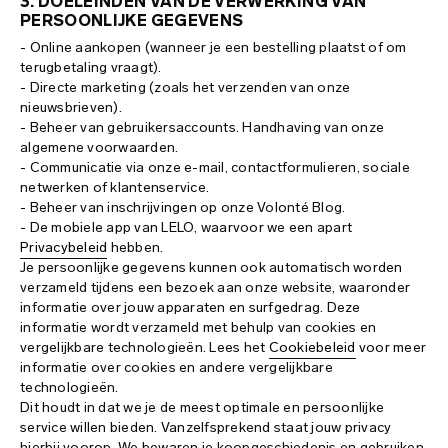
3. DOELEINDEN VAN DE VERWERKING VAN
PERSOONLIJKE GEGEVENS
- Online aankopen (wanneer je een bestelling plaatst of om
terugbetaling vraagt).
- Directe marketing (zoals het verzenden van onze
nieuwsbrieven).
- Beheer van gebruikersaccounts. Handhaving van onze
algemene voorwaarden.
- Communicatie via onze e-mail, contactformulieren, sociale
netwerken of klantenservice.
- Beheer van inschrijvingen op onze Volonté Blog.
- De mobiele app van LELO, waarvoor we een apart
Privacybeleid
hebben.
Je persoonlijke gegevens kunnen ook automatisch worden
verzameld tijdens een bezoek aan onze website, waaronder
informatie over jouw apparaten en surfgedrag. Deze
informatie wordt verzameld met behulp van cookies en
vergelijkbare technologieën. Lees het
Cookiebeleid
voor meer
informatie over cookies en andere vergelijkbare
technologieën.
Dit houdt in dat we je de meest optimale en persoonlijke
service willen bieden. Vanzelfsprekend staat jouw privacy
hierbij voorop. We bewaren je koopgeschiedenis en gebruiken