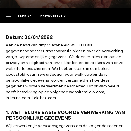
BEDRIJF
PRIVACYBELEID
BEDRIJF
Datum: 06/01/2022
geleid door
Aan de hand van dit privacybeleid wil LELO als
ONDERSTEUNING
gegevensbeheerder transparantie bieden over de verwerking
persruimte
van jouw persoonlijke gegevens. We doen er alles aan om de
privacy en veiligheid van onze klanten en bezoekers van onze
persberichten
garantie
website te beschermen. We hebben daarom een beleid
VEELGESTELDE VRAGEN
privacybeleid
verlengde garantie
opgesteld waarin we uitleggen voor welk doeleinde je
persoonlijke gegevens worden verzameld en hoe deze
cookiebeleid
verzending
FAQ algemeen
gegevens worden verwerkt en beschermd. Dit privacybeleid
ENVIRONMENTAL LABELS
heeft betrekking op de volgende websites:
Lelo.com
,
gebruiksvoorwaarden
contact met support
FAQ shoppen
Intimina.com
,
Lelohex.com
.
veiligheid en milieu
handleidingen downloaden
FAQ producten
France
1. WETTELIJKE BASIS VOOR DE VERWERKING VAN
intellectueel eigendom
regulatory compliance
Italy
PERSOONLIJKE GEGEVENS
opladers en afstandsbedieningen
Wij verwerken je persoonsgegevens om de volgende redenen: