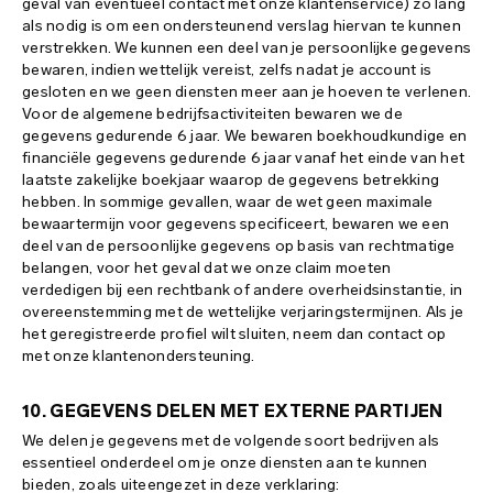
geval van eventueel contact met onze klantenservice) zo lang
als nodig is om een ondersteunend verslag hiervan te kunnen
verstrekken. We kunnen een deel van je persoonlijke gegevens
bewaren, indien wettelijk vereist, zelfs nadat je account is
gesloten en we geen diensten meer aan je hoeven te verlenen.
Voor de algemene bedrijfsactiviteiten bewaren we de
gegevens gedurende 6 jaar. We bewaren boekhoudkundige en
financiële gegevens gedurende 6 jaar vanaf het einde van het
laatste zakelijke boekjaar waarop de gegevens betrekking
hebben. In sommige gevallen, waar de wet geen maximale
bewaartermijn voor gegevens specificeert, bewaren we een
deel van de persoonlijke gegevens op basis van rechtmatige
belangen, voor het geval dat we onze claim moeten
verdedigen bij een rechtbank of andere overheidsinstantie, in
overeenstemming met de wettelijke verjaringstermijnen. Als je
het geregistreerde profiel wilt sluiten, neem dan contact op
met onze klantenondersteuning.
10. GEGEVENS DELEN MET EXTERNE PARTIJEN
We delen je gegevens met de volgende soort bedrijven als
essentieel onderdeel om je onze diensten aan te kunnen
bieden, zoals uiteengezet in deze verklaring: