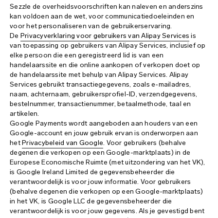
Sezzle de overheidsvoorschriften kan naleven en anderszins
kan voldoen aan de wet, voor communicatiedoeleinden en
voor het personaliseren van de gebruikerservaring.
De
Privacyverklaring voor gebruikers van Alipay Services
is
van toepassing op gebruikers van Alipay Services, inclusief op
elke persoon die een geregistreerd lid is van een
handelaarssite en die online aankopen of verkopen doet op
de handelaarssite met behulp van Alipay Services. Alipay
Services gebruikt transactiegegevens, zoals e-mailadres,
naam, achternaam, gebruikersprofiel-ID, verzendgegevens,
bestelnummer, transactienummer, betaalmethode, taal en
artikelen.
Google Payments wordt aangeboden aan houders van een
Google-account en jouw gebruik ervan is onderworpen aan
het
Privacybeleid van Google
. Voor gebruikers (behalve
degenen die verkopen op een Google-marktplaats) in de
Europese Economische Ruimte (met uitzondering van het VK),
is Google Ireland Limited de gegevensbeheerder die
verantwoordelijk is voor jouw informatie. Voor gebruikers
(behalve degenen die verkopen op een Google-marktplaats)
in het VK, is Google LLC de gegevensbeheerder die
verantwoordelijk is voor jouw gegevens. Als je gevestigd bent