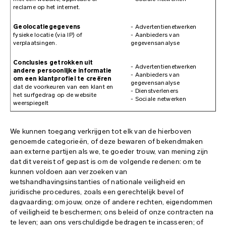
reclame op het internet.
Geolocatiegegevens
- Advertentienetwerken
fysieke locatie (via IP) of
- Aanbieders van
verplaatsingen.
gegevensanalyse
Conclusies getrokken uit
- Advertentienetwerken
andere persoonlijke informatie
- Aanbieders van
om een klantprofiel te creëren
gegevensanalyse
dat de voorkeuren van een klant en
- Dienstverleners
het surfgedrag op de website
- Sociale netwerken
weerspiegelt
We kunnen toegang verkrijgen tot elk van de hierboven
genoemde categorieën, of deze bewaren of bekendmaken
aan externe partijen als we, te goeder trouw, van mening zijn
dat dit vereist of gepast is om de volgende redenen: om te
kunnen voldoen aan verzoeken van
wetshandhavingsinstanties of nationale veiligheid en
juridische procedures, zoals een gerechtelijk bevel of
dagvaarding; om jouw, onze of andere rechten, eigendommen
of veiligheid te beschermen; ons beleid of onze contracten na
te leven; aan ons verschuldigde bedragen te incasseren; of