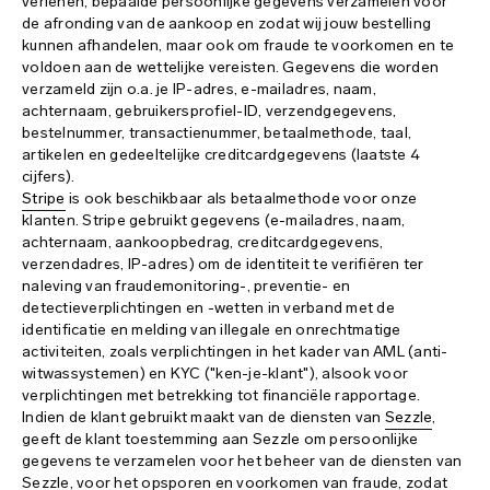
verlenen, bepaalde persoonlijke gegevens verzamelen voor
de afronding van de aankoop en zodat wij jouw bestelling
kunnen afhandelen, maar ook om fraude te voorkomen en te
voldoen aan de wettelijke vereisten. Gegevens die worden
verzameld zijn o.a. je IP-adres, e-mailadres, naam,
achternaam, gebruikersprofiel-ID, verzendgegevens,
bestelnummer, transactienummer, betaalmethode, taal,
artikelen en gedeeltelijke creditcardgegevens (laatste 4
cijfers).
Stripe
is ook beschikbaar als betaalmethode voor onze
klanten. Stripe gebruikt gegevens (e-mailadres, naam,
achternaam, aankoopbedrag, creditcardgegevens,
verzendadres, IP-adres) om de identiteit te verifiëren ter
naleving van fraudemonitoring-, preventie- en
detectieverplichtingen en -wetten in verband met de
identificatie en melding van illegale en onrechtmatige
activiteiten, zoals verplichtingen in het kader van AML (anti-
witwassystemen) en KYC ("ken-je-klant"), alsook voor
verplichtingen met betrekking tot financiële rapportage.
Indien de klant gebruikt maakt van de diensten van
Sezzle
,
geeft de klant toestemming aan Sezzle om persoonlijke
gegevens te verzamelen voor het beheer van de diensten van
Sezzle, voor het opsporen en voorkomen van fraude, zodat