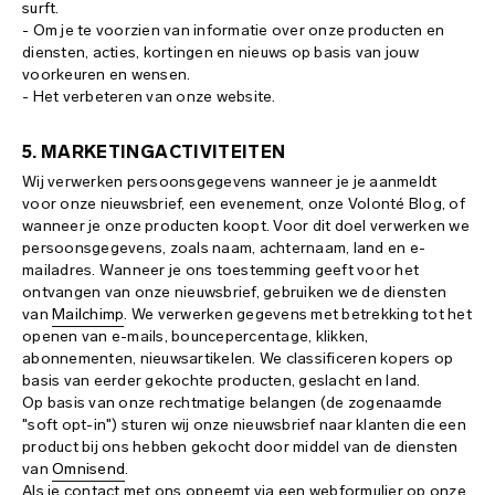
surft.
- Om je te voorzien van informatie over onze producten en
diensten, acties, kortingen en nieuws op basis van jouw
voorkeuren en wensen.
- Het verbeteren van onze website.
5. MARKETINGACTIVITEITEN
Wij verwerken persoonsgegevens wanneer je je aanmeldt
voor onze nieuwsbrief, een evenement, onze Volonté Blog, of
wanneer je onze producten koopt. Voor dit doel verwerken we
persoonsgegevens, zoals naam, achternaam, land en e-
mailadres. Wanneer je ons toestemming geeft voor het
ontvangen van onze nieuwsbrief, gebruiken we de diensten
van
Mailchimp
. We verwerken gegevens met betrekking tot het
openen van e-mails, bouncepercentage, klikken,
abonnementen, nieuwsartikelen. We classificeren kopers op
basis van eerder gekochte producten, geslacht en land.
Op basis van onze rechtmatige belangen (de zogenaamde
"soft opt-in") sturen wij onze nieuwsbrief naar klanten die een
product bij ons hebben gekocht door middel van de diensten
van
Omnisend
.
Als je contact met ons opneemt via een webformulier op onze