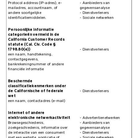
Protocol address (IP-adres), e-
- Aanbieders van
mailadres, accountnaam, of
gegevensanalyse
andere soortgelijke
- Dienstverleners
identificatiemiddelen.
- Sociale netwerken
Persoonlijke informatie
categorieën vermeld in de
California Customer Records
statute (Cal. Civ. Code §
1798.80(e))
- Dienstverleners
een naam, handtekening,
contactgegevens,
bankrekeningnummer of andere
financiële informatie
Beschermde
classificatiekenmerken onder
de Californische of federale
- Dienstverleners
wet
een naam, contactadres (e-mail)
Internet of andere
elektronische netwerkactiviteit
- Advertentienetwerken
Browsegeschiedenis,
- Aanbieders van
zoekgeschiedenis, informatie over
gegevensanalyse
de interactie van een consument
- Dienstverleners
met een website, applicatie of
- Sociale netwerken