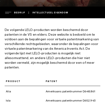
BEDRIJF
INTELLECTUEEL EIGENDOM
BEDRIJF
De volgende LELO-producten worden beschermd door
geleid door
patenten in de VS en elders. Deze website is bedoeld om te
voldoen aan de bepalingen voor virtuele patentmarkering van
ONDERSTEUNING
persruimte
verschillende rechtsgebieden, waaronder de bepalingen voor
virtuele patentmarkering van de America Invents Act. De
persberichten
garantie
volgende lijst met LELO-producten is mogelijk niet
VEELGESTELDE VRAGEN
allesomvattend, en andere LELO-producten die hier niet
privacybeleid
verlengde garantie
worden vermeld, zijn mogelijk beschermd door een of meer
cookiebeleid
verzending
FAQ algemeen
patenten.
ENVIRONMENTAL LABELS
gebruiksvoorwaarden
contact met support
FAQ shoppen
PRODUCT
PATENT
veiligheid en milieu
handleidingen downloaden
FAQ producten
France
intellectueel eigendom
regulatory compliance
Italy
Alia
Amerikaans patentnummer D648,861
opladers en afstandsbedieningen
Isla
Amerikaans patentnummer D652,943