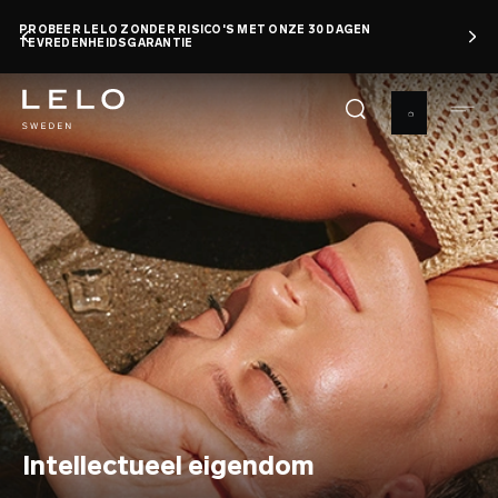
Overslaan
PROBEER LELO ZONDER RISICO'S MET ONZE 30 DAGEN
en
TEVREDENHEIDSGARANTIE
naar
de
inhoud
gaan
Intellectueel eigendom