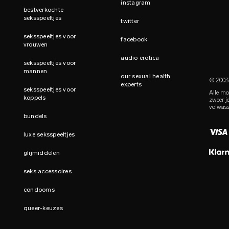
instagram
bestverkochte
seksspeeltjes
twitter
seksspeeltjes voor
facebook
vrouwen
audio erotica
seksspeeltjes voor
mannen
our sexual health
© 2003-
experts
seksspeeltjes voor
Alle mo
koppels
zweer j
volwass
bundels
luxe seksspeeltjes
glijmiddelen
seks accessoires
condooms
queer-keuzes