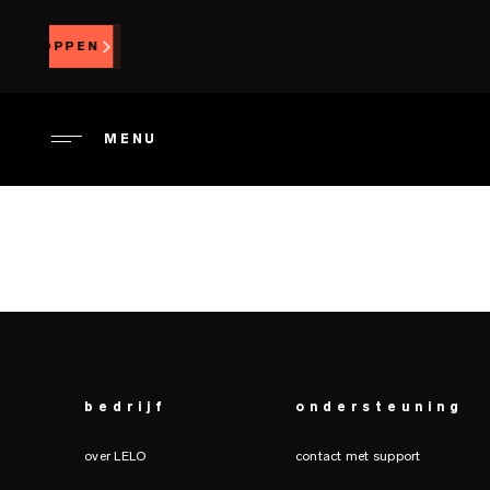
Overslaan
en
PROBEER LEL
naar
de
inhoud
MENU
gaan
bedrijf
ondersteuning
over LELO
contact met support