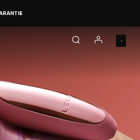
 d 23 h 44 m 17 s
NU SHOPPEN
account