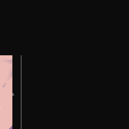
van
tief,
positie.
en en
beste