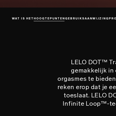
WAT IS HET
HOOGTEPUNTEN
GEBRUIKSAANWIJZING
PR
LELO DOT™ Trav
gemakkelijk in 
orgasmes te bieden.
reken erop dat je e
toeslaat. LELO DO
Infinite Loop™-te