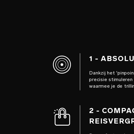
1 - ABSOL
Dankzij het 'pinpoi
precisie stimuleren
waarmee je de trill
2 - COMPA
REISVERG