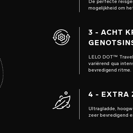
De perfecte reisge
mogelijkheid om het
3 - ACHT 
GENOTSIN
LELO DOT™ Travel b
variërend qua inten
bevredigend ritme.
4 - EXTRA
Ultragladde, hoogw
zeer bevredigend e