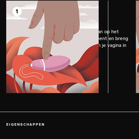
STAP 1
Voorbereiden
1
Breng LELO Personal Moisturizer aan op het
apparaat. Zorg dat je comfortabel bent en breng
vervolgens het apparaat langzaam in je vagina in
door stevig, maar zacht te duwen.
EIGENSCHAPPEN