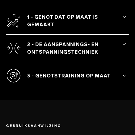
1 - GENOT DAT OP MAAT IS
GEMAAKT
Geeft je langere, sterkere en
regelmatigere hoogtepunten.
2 - DE AANSPANNINGS- EN
ONTSPANNINGSTECHNIEK
Laat je leiden door de trillingen met een
makkelijk te volgen training.
3 - GENOTSTRAINING OP MAAT
De aanraaksensoren bepalen automatisch
de duur en het ritme van de oefeningen.
GEBRUIKSAANWIJZING