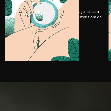
Breng LELO Personal Moisturizer op je lichaam
aan en gebruik ORA™ 3 rondom je clitoris om de
spanning op te bouwen.