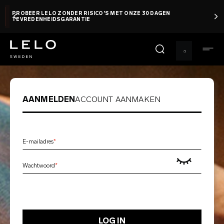
Overslaan
PROBEER LELO ZONDER RISICO'S MET ONZE 30 DAGEN
en
TEVREDENHEIDSGARANTIE
naar
de
inhoud
gaan
AANMELDEN
ACCOUNT AANMAKEN
E-mailadres
Wachtwoord
LOG IN