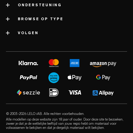
ONDERSTEUNING
over LELO
impressum
BROWSE OP TYPE
contact met support
informatie over het bedrijf
verzending
VOLGEN
categorieën
onderscheidingen
LELO-garantie
bestverkochte seksspeeltjes
volonté blog
persruimte
verlengde garantie
seksspeeltjes voor vrouwen
instagram
werken bij
satisfaction guarantee
seksspeeltjes voor mannen
twitter
privacybeleid
regulatory compliance
seksspeeltjes voor koppels
facebook
cookiebeleid
FAQ algemeen
bundels
audio erotica
gebruiksvoorwaarden
FAQ shoppen
luxe seksspeeltjes
our sexual health experts
partnerprogramma
FAQ producten
glijmiddelen
retailers
© 2003-2026 LELO iAB. Alle rechten voorbehouden.
environmental labels
seks accessoires
Alle modellen op deze website zijn 18 jaar of ouder. Door deze site te bezoeken,
zweer je dat je de wettelijke leeftijd van jouw regio hebt om materiaal voor
contact
volwassenen te bekijken en dat je dergelijk materiaal wilt bekijken.
condooms