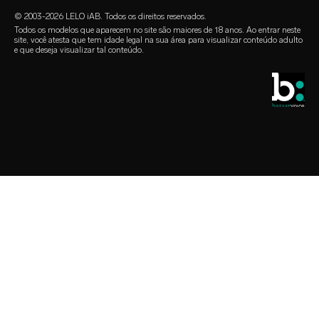
lubrificantes
varejistas
© 2003-2026 LELO iAB. Todos os direitos reservados.
environmental labels
acessórios sexuais
Todos os modelos que aparecem no site são maiores de 18 anos. Ao entrar neste
site, você atesta que tem idade legal na sua área para visualizar conteúdo adulto
entre em contato
e que deseja visualizar tal conteúdo.
preservativos
localizador de lojas
seleção queer
desconto para estudantes
LELO Originals