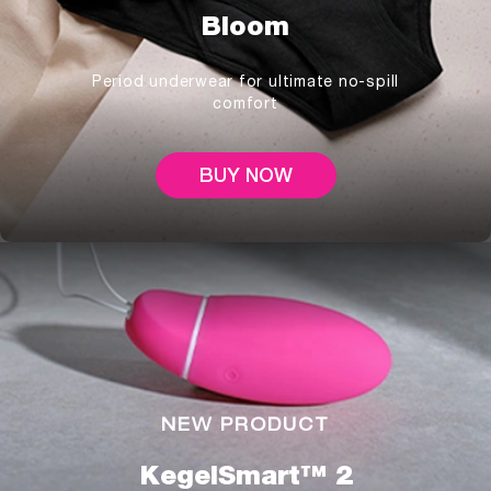
Bloom
Period underwear for ultimate no-spill
comfort
BUY NOW
NEW PRODUCT
KegelSmart™ 2