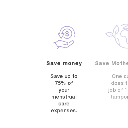
Save money
Save Mothe
Save up to
One c
75% of
does t
your
job of 
menstrual
tampo
care
expenses.