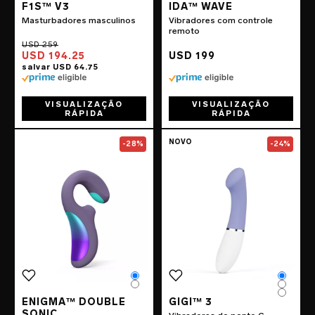
F1S™ V3
IDA™ WAVE
Masturbadores masculinos
Vibradores com controle
remoto
USD 194.25
USD 199
VISUALIZAÇÃO
VISUALIZAÇÃO
RÁPIDA
RÁPIDA
Go to the
ENIGMA™ Double Sonic
Go to the
page
GIGI™
NOVO
-28%
-24%
Color
Color
Color
Color
Color
ENIGMA™ DOUBLE
GIGI™ 3
SONIC