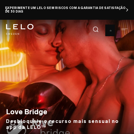
Pular
EXPERIMENTE UM LELO SEM RISCOS COM A GARANTIA DE SATISFAÇÃO
para
DE 30 DIAS
o
conteúdo
principal
Love Bridge
Desbloqueie o recurso mais sensual no
app da LELO™