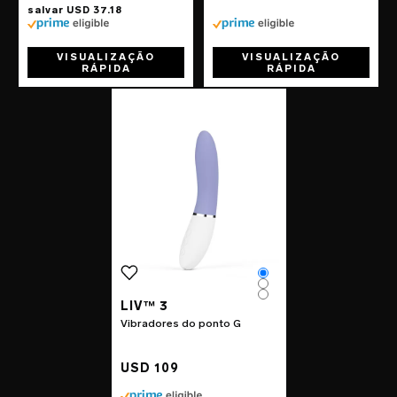
VISUALIZAÇÃO
VISUALIZAÇÃO
RÁPIDA
RÁPIDA
Go to the
LIV™ 3
page
Color
Color
Color
LIV™ 3
Vibradores do ponto G
USD 109