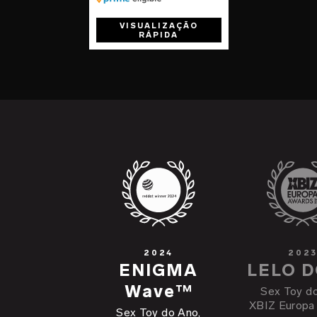
VISUALIZAÇÃO
RÁPIDA
2024
202
ENIGMA
LELO 
Wave™
Sex Toy do
XBIZ Europa
Sex Toy do Ano,