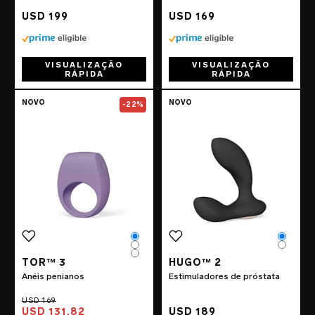
USD 199
USD 169
VISUALIZAÇÃO
VISUALIZAÇÃO
RÁPIDA
RÁPIDA
Go to the
TOR™ 3
page
Go to the
HUGO
NOVO
NOVO
-22%
Color
Color
Color
Color
Color
TOR™ 3
HUGO™ 2
Anéis penianos
Estimuladores de próstata
USD 131.82
USD 189