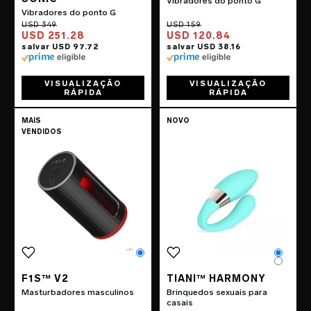
Vibradores do ponto G
Vibradores do ponto G
USD 251.28
USD 120.84
VISUALIZAÇÃO
VISUALIZAÇÃO
RÁPIDA
RÁPIDA
Go to the
F1S™ V2
page
Go to the
TIANI
MAIS
NOVO
VENDIDOS
Color
Color
Color
F1S™ V2
TIANI™ HARMONY
Masturbadores masculinos
Brinquedos sexuais para
casais