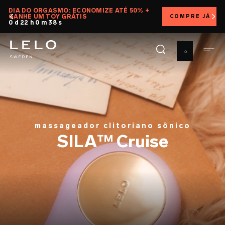
Pular
DIA DO ORGASMO: ECONOMIZE ATÉ 50% +
GANHE UM TOY GRÁTIS
COMPRE JÁ
para
0 d 22 h 0 m 36 s
o
conteúdo
principal
massageador clitoriano sônico
SILA™ Cruise