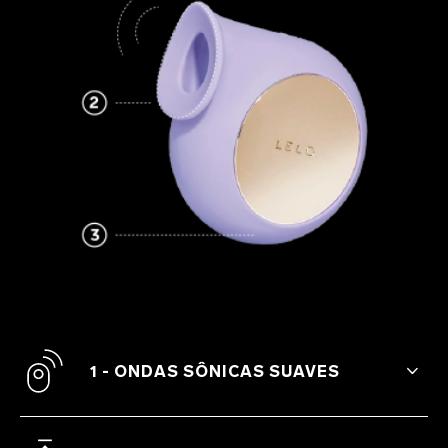
1 - ONDAS SÔNICAS SUAVES
As ondas sônicas do SILA™ Cruise
promovem uma estimulação clitoriana