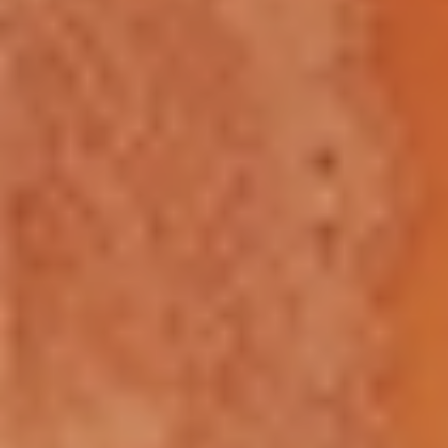
A tecnologia patenteada Cruise
Control™ produz pulsações únicas e
constantes durante o uso e libera uma
potência extra quando pressionado
com força contra o corpo.