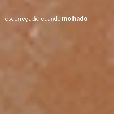
escorregadio quando
molhado
Em vez de vibrações tradicionais, a
tecnologia SenSonic™ usa pulsações
sônicas que ressoam intensamente na
estrutura interna do clitóris,
proporcionando uma sensação
completamente nova.