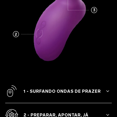
1 - SURFANDO ONDAS DE PRAZER
Descubra a eficácia deste sex toy
pequeno, mas potente. Perfeito para
explorar os limites e intensidades do
2 - PREPARAR, APONTAR, JÁ