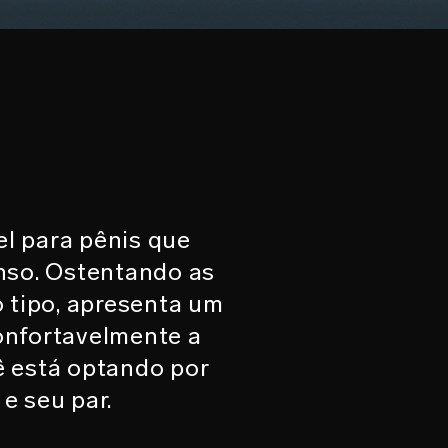
l para pênis que
enso. Ostentando as
 tipo, apresenta um
confortavelmente a
 está optando por
e seu par.