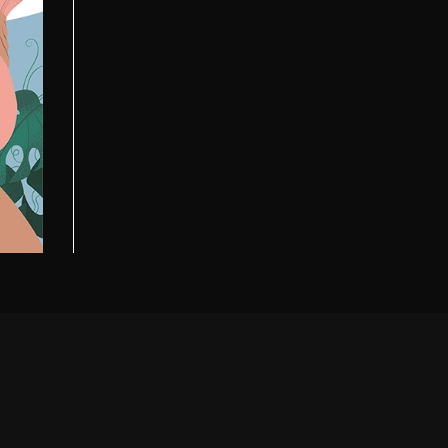
es e
s