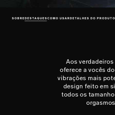
SOBRE
DESTAQUES
COMO USAR
DETALHES DO PRODUT
Aos verdadeiros
oferece a vocês do
vibrações mais pot
design feito em s
todos os tamanho
orgasmos 