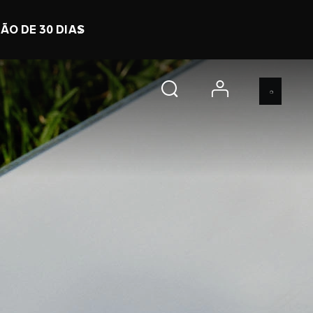
9 h 0 m 31 s
COMPRE JÁ
account