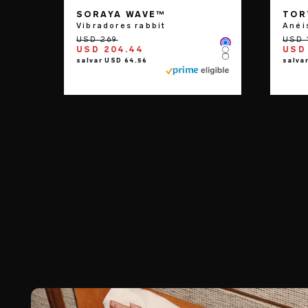
SORAYA WAVE™
TOR
Vibradores rabbit
Anéi
Color
USD 204.44
USD 
Color
Color