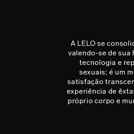
A LELO se consolid
valendo-se de sua 
tecnologia e re
sexuais; é um 
satisfação transce
experiência de êxta
próprio corpo e mu