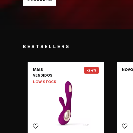
BESTSELLERS
Go to the
SORAYA Wave™
pag
MAIS
NOVO
-24%
VENDIDOS
LOW STOCK