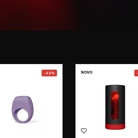
e
Go to the
TOR™ 3
page
Go to the
NOVO
-22%