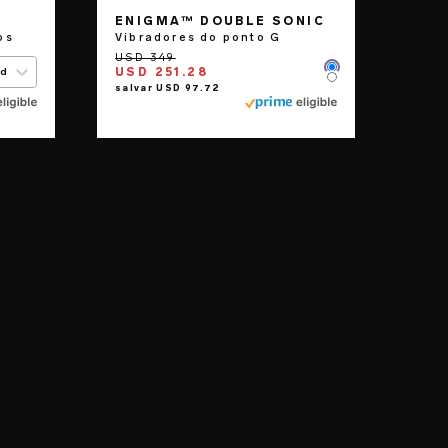
ENIGMA™ DOUBLE SONIC
os
Vibradores do ponto G
USD 251.28
ed
Color
Color