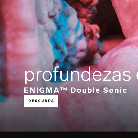
profundezas
ENIGMA™ Double Sonic
DESCUBRA