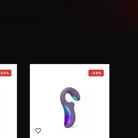
F1S™ V3
page
Go to the
ENIGMA™ Double So
-25%
-28%