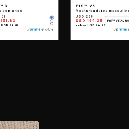
™ 3
F1S™ V3
s penianos
Masturbadores masculin
Color
131.82
USD 194.25
F1S™ V3 XL R
Color
Color