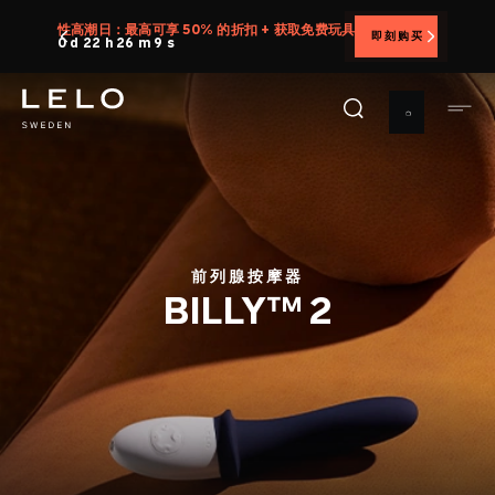
跳
性高潮日：最高可享 50% 的折扣 + 获取免费玩具
即刻购买
转
0 d 22 h 26 m 8 s
到
主
要
内
容
前列腺按摩器
BILLY™ 2