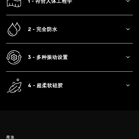
1 - 符合人体工程学
锥形主体使它容易和舒适地插入，成为一部
具有完美形状的前列腺按摩器。
2 - 完全防水
BILLY™ 2是100%防水的，非常适合在盆浴
或淋浴时使用。
3 - 多种振动设置
8种振动设置使功能增强，快感奔放。
4 - 超柔软硅胶
超光滑优质硅胶，触感温暖。
用法